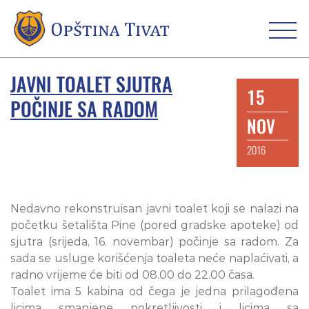
JAVNI TOALET SJUTRA
15
POČINJE SA RADOM
NOV
2016
Nedavno rekonstruisan javni toalet koji se nalazi na
početku šetališta Pine (pored gradske apoteke) od
sjutra (srijeda, 16. novembar) počinje sa radom. Za
sada se usluge korišćenja toaleta neće naplaćivati, a
radno vrijeme će biti od 08.00 do 22.00 časa.
Toalet ima 5 kabina od čega je jedna prilagođena
licima smanjene pokretljivosti i licima sa