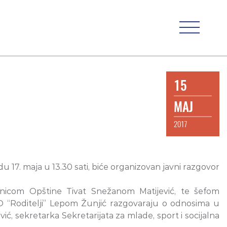
15
MAJ
2017
 17. maja u 13.30 sati, biće organizovan javni razgovor
dnicom Opštine Tivat Snežanom Matijević, te šefom
 “Roditelji” Lepom Žunjić razgovaraju o odnosima u
ć, sekretarka Sekretarijata za mlade, sport i socijalna