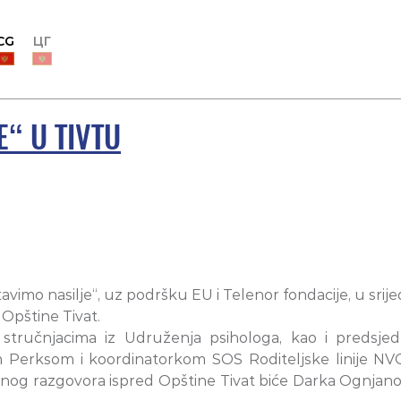
CG
ЦГ
“ U TIVTU
mo nasilje“, uz podršku EU i Telenor fondacije, u srijedu
 Opštine Tivat.
 stručnjacima iz Udruženja psihologa, kao i predsje
Perksom i koordinatorkom SOS Roditeljske linije NVO
nog razgovora ispred Opštine Tivat biće Darka Ognjanovi