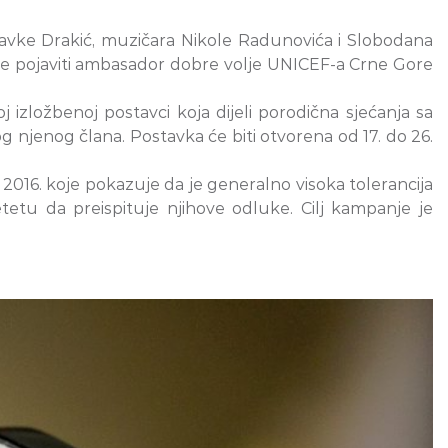
vke Drakić, muzičara Nikole Radunovića i Slobodana
anje pojaviti ambasador dobre volje UNICEF-a Crne Gore
j izložbenoj postavci koja dijeli porodična sjećanja sa
g njenog člana. Postavka će biti otvorena od 17. do 26.
016. koje pokazuje da je generalno visoka tolerancija
tetu da preispituje njihove odluke. Cilj kampanje je