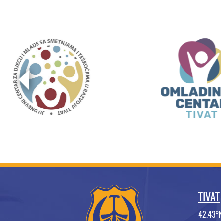
TIVAT
42.43°