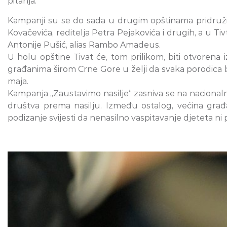
pitanja.
Kampanji su se do sada u drugim opštinama pridruž
Kovačevića, reditelja Petra Pejakovića i drugih, a u 
Antonije Pušić, alias Rambo Amadeus.
U holu opštine Tivat će, tom prilikom, biti otvorena i
građanima širom Crne Gore u želji da svaka porodica bu
maja.
Kampanja „Zaustavimo nasilje“ zasniva se na nacional
društva prema nasilju. Između ostalog, većina građa
podizanje svijesti da nenasilno vaspitavanje djeteta ni 