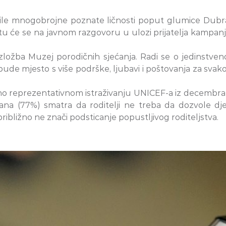
ile mnogobrojne poznate ličnosti poput glumice Dubra
Tivtu će se na javnom razgovoru u ulozi prijatelja kamp
zložba Muzej porodičnih sjećanja. Radi se o jedinstveno
de mjesto s više podrške, ljubavi i poštovanja za svako
no reprezentativnom istraživanju UNICEF-a iz decembra 2
na (77%) smatra da roditelji ne treba da dozvole dje
približno ne znači podsticanje popustljivog roditeljstva.