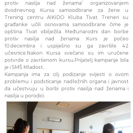
protiv nasilja nad ženama” organizovanjem
dvodnevnog Kursa samoodbrane za žene u
Trening centru AIKIDO Kluba Tivat. Treneri su
građanke učili osnovama samoodbrane čime je
opština Tivat obilježila Međunarodni dan borbe
protiv nasilja nad ženama .Kurs je počeo
10.decembra i uspiješno su ga završile 42
učesnice.Nakon Kursa svečano su im uručene
potvrde o završenom kursu.Prijatelj kampanje bila
je i SMŠ Mladost..
Kampanja ima za cilj podizanje svijesti o ovom
problemu i podsticanje nadležnih organa i javnost
da učestvuju u borbi protiv nasilja nad ženama i
nasilja u porodici.