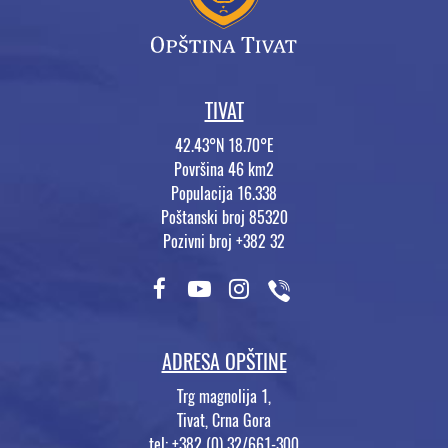
TIVAT
42.43°N 18.70°E
Površina 46 km2
Populacija 16.338
Poštanski broj 85320
Pozivni broj +382 32
ADRESA OPŠTINE
Trg magnolija 1,
Tivat, Crna Gora
tel: +382 (0) 32/661-300