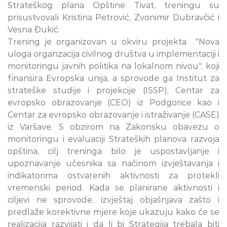
Strateškog plana Opštine Tivat, treningu su
prisustvovali Kristina Petrović, Zvonimir Dubravčić i
Vesna Đukić.
Trening je organizovan u okviru projekta "Nova
uloga organzacija civilnog društva u implementaciji i
monitoringu javnih politika na lokalnom nivou", koji
finansira Evropska unija, a sprovode ga Institut za
strateške studije i projekcije (ISSP), Centar za
evropsko obrazovanje (CEO) iz Podgorice kao i
Centar za evropsko obrazovanje i istraživanje (CASE)
iz Varšave. S obzirom na Zakonsku obavezu o
monitoringu i evaluaciji Strateških planova razvoja
opština, cilj treninga bilo je uspostavljanje i
upoznavanje učesnika sa načinom izvještavanja i
indikatorima ostvarenih aktivnosti za protekli
vremenski period. Kada se planirane aktivnosti i
ciljevi ne sprovode, izvještaj objašnjava zašto i
predlaže korektivne mjere koje ukazuju kako će se
realizacija razvijati i da li bi Strategija trebala biti