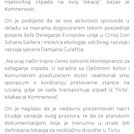
mješovitog otpada na ovoj lokaciji“, kazao je
Komnenović.
On je podsjetio da se ove aktivnosti sprovode u
skladu sa mjerama dogovorenim tokom posljednje
posjete šefa Delegacije Evropske unije u Crnoj Gori
Johana Satlera i ministra ekologije, održivog razvoja i
razvoja sjevera Damjana Ćulafića.
„Na ovaj način trajno ćemo zatvoriti Montepranzo za
odlaganje otpada. U saradnji sa Opštinom Kotor i
Komunalnim preduzećem Kotor reaktivirali smo
sporazum o korišćenju pretovarne stanice na
Lovanji, gdje se sada transportuje otpad iz Tivta“,
istakao je Komnenović.
On je naglasio da je nedavno prezentovan nacrt
Studije sanacije ovog prostora, te da će planskom
dokumentacijom, koja je trenutno u izradi, biti
definisana lokacija za reciklažno dvorište u Tivtu.