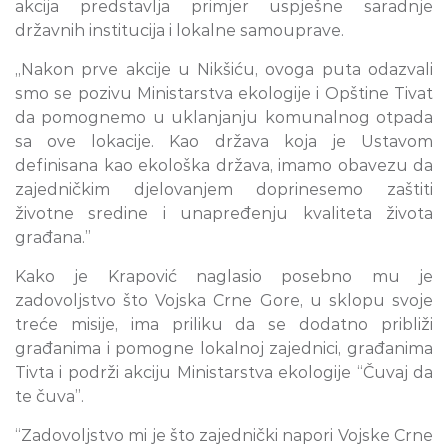
akcija predstavlja primjer uspješne saradnje
državnih institucija i lokalne samouprave.
„Nakon prve akcije u Nikšiću, ovoga puta odazvali
smo se pozivu Ministarstva ekologije i Opštine Tivat
da pomognemo u uklanjanju komunalnog otpada
sa ove lokacije. Kao država koja je Ustavom
definisana kao ekološka država, imamo obavezu da
zajedničkim djelovanjem doprinesemo zaštiti
životne sredine i unapređenju kvaliteta života
građana.”
Kako je Krapović naglasio posebno mu je
zadovoljstvo što Vojska Crne Gore, u sklopu svoje
treće misije, ima priliku da se dodatno približi
građanima i pomogne lokalnoj zajednici, građanima
Tivta i podrži akciju Ministarstva ekologije “Čuvaj da
te čuva”.
“Zadovoljstvo mi je što zajednički napori Vojske Crne