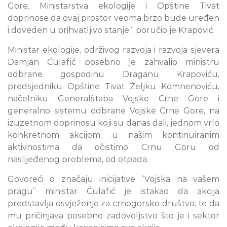
Gore, Ministarstva ekologije i Opštine Tivat
doprinose da ovaj prostor veoma brzo bude uređen
i doveden u prihvatljivo stanje“, poručio je Krapović.
Ministar ekologije, održivog razvoja i razvoja sjevera
Damjan Ćulafić posebno je zahvalio ministru
odbrane gospodinu Draganu Krapoviću,
predsjedniku Opštine Tivat Željku Komnenoviću,
načelniku Generalštaba Vojske Crne Gore i
generalno sistemu odbrane Vojske Crne Gore, na
izuzetnom doprinosu koji su danas dali, jednom vrlo
konkretnom akcijom, u našim kontinuiranim
aktivnostima da očistimo Crnu Goru od
naslijeđenog problema, od otpada.
Govoreći o značaju inicijative “Vojska na vašem
pragu” ministar Ćulafić je istakao da akcija
predstavlja osvježenje za crnogorsko društvo, te da
mu pričinjava posebno zadovoljstvo što je i sektor