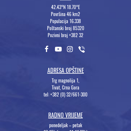
42.43°N 18.70°E
Površina 46 km2
Populacija 16.338
Poštanski broj 85320
Pozivni broj +382 32
ADRESA OPŠTINE
Trg magnolija 1,
Tivat, Crna Gora
tel: +382 (0) 32/661-300
RADNO VRIJEME
ponedeljak – petak