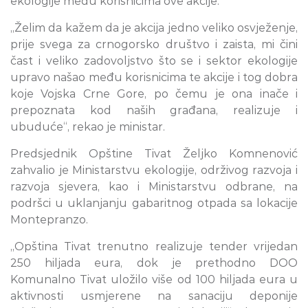
ekologije među korisnicima ove akcije.
„Želim da kažem da je akcija jedno veliko osvježenje,
prije svega za crnogorsko društvo i zaista, mi čini
čast i veliko zadovoljstvo što se i sektor ekologije
upravo našao među korisnicima te akcije i tog dobra
koje Vojska Crne Gore, po čemu je ona inače i
prepoznata kod naših građana, realizuje i
ubuduće“, rekao je ministar.
Predsjednik Opštine Tivat Željko Komnenović
zahvalio je Ministarstvu ekologije, održivog razvoja i
razvoja sjevera, kao i Ministarstvu odbrane, na
podršci u uklanjanju gabaritnog otpada sa lokacije
Montepranzo.
„Opština Tivat trenutno realizuje tender vrijedan
250 hiljada eura, dok je prethodno DOO
Komunalno Tivat uložilo više od 100 hiljada eura u
aktivnosti usmjerene na sanaciju deponije