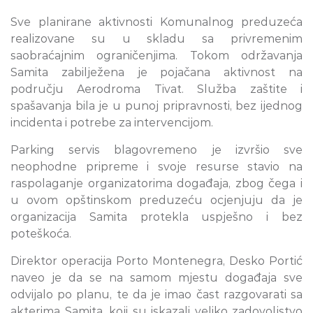
Sve planirane aktivnosti Komunalnog preduzeća
realizovane su u skladu sa privremenim
saobraćajnim ograničenjima. Tokom održavanja
Samita zabilježena je pojačana aktivnost na
području Aerodroma Tivat. Služba zaštite i
spašavanja bila je u punoj pripravnosti, bez ijednog
incidenta i potrebe za intervencijom.
Parking servis blagovremeno je izvršio sve
neophodne pripreme i svoje resurse stavio na
raspolaganje organizatorima događaja, zbog čega i
u ovom opštinskom preduzeću ocjenjuju da je
organizacija Samita protekla uspješno i bez
poteškoća.
Direktor operacija Porto Montenegra, Desko Portić
naveo je da se na samom mjestu događaja sve
odvijalo po planu, te da je imao čast razgovarati sa
akterima Samita, koji su iskazali veliko zadovoljstvo