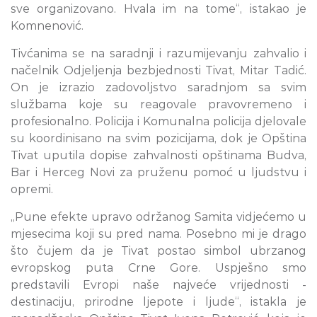
sve organizovano. Hvala im na tome“, istakao je
Komnenović.
Tivćanima se na saradnji i razumijevanju zahvalio i
načelnik Odjeljenja bezbjednosti Tivat, Mitar Tadić.
On je izrazio zadovoljstvo saradnjom sa svim
službama koje su reagovale pravovremeno i
profesionalno. Policija i Komunalna policija djelovale
su koordinisano na svim pozicijama, dok je Opština
Tivat uputila dopise zahvalnosti opštinama Budva,
Bar i Herceg Novi za pruženu pomoć u ljudstvu i
opremi.
„Pune efekte upravo održanog Samita vidjećemo u
mjesecima koji su pred nama. Posebno mi je drago
što čujem da je Tivat postao simbol ubrzanog
evropskog puta Crne Gore. Uspješno smo
predstavili Evropi naše najveće vrijednosti -
destinaciju, prirodne ljepote i ljude“, istakla je