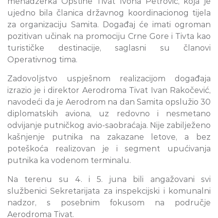
menadžerka Opštine Tivat Ivona Petrović, koja je
ujedno bila članica državnog koordinacionog tijela
za organizaciju Samita. Događaj će imati ogroman
pozitivan učinak na promociju Crne Gore i Tivta kao
turističke destinacije, saglasni su članovi
Operativnog tima.
Zadovoljstvo uspješnom realizacijom događaja
izrazio je i direktor Aerodroma Tivat Ivan Rakočević,
navodeći da je Aerodrom na dan Samita opslužio 30
diplomatskih aviona, uz redovno i nesmetano
odvijanje putničkog avio-saobraćaja. Nije zabilježeno
kašnjenje putnika na zakazane letove, a bez
poteškoća realizovan je i segment upućivanja
putnika ka vodenom terminalu.
Na terenu su 4. i 5. juna bili angažovani svi
službenici Sekretarijata za inspekcijski i komunalni
nadzor, s posebnim fokusom na područje
Aerodroma Tivat.