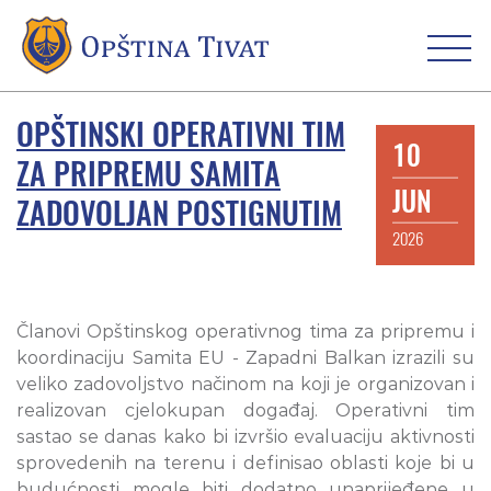
OPŠTINSKI OPERATIVNI TIM
10
ZA PRIPREMU SAMITA
JUN
ZADOVOLJAN POSTIGNUTIM
2026
Članovi Opštinskog operativnog tima za pripremu i
koordinaciju Samita EU - Zapadni Balkan izrazili su
veliko zadovoljstvo načinom na koji je organizovan i
realizovan cjelokupan događaj. Operativni tim
sastao se danas kako bi izvršio evaluaciju aktivnosti
sprovedenih na terenu i definisao oblasti koje bi u
budućnosti mogle biti dodatno unaprijeđene u