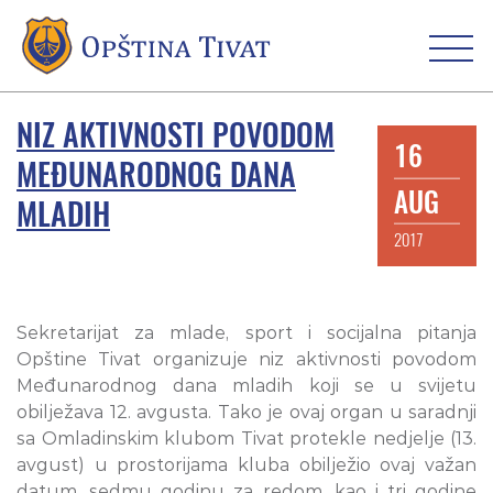
NIZ AKTIVNOSTI POVODOM
16
MEĐUNARODNOG DANA
AUG
MLADIH
2017
Sekretarijat za mlade, sport i socijalna pitanja
Opštine Tivat organizuje niz aktivnosti povodom
Međunarodnog dana mladih koji se u svijetu
obilježava 12. avgusta. Tako je ovaj organ u saradnji
sa Omladinskim klubom Tivat protekle nedjelje (13.
avgust) u prostorijama kluba obilježio ovaj važan
datum, sedmu godinu za redom, kao i tri godine