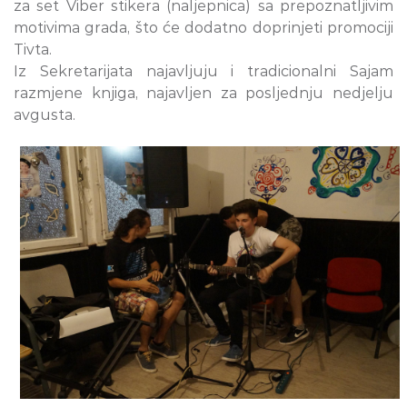
za set Viber stikera (naljepnica) sa prepoznatljivim
motivima grada, što će dodatno doprinjeti promociji
Tivta.
Iz Sekretarijata najavljuju i tradicionalni Sajam
razmjene knjiga, najavljen za posljednju nedjelju
avgusta.