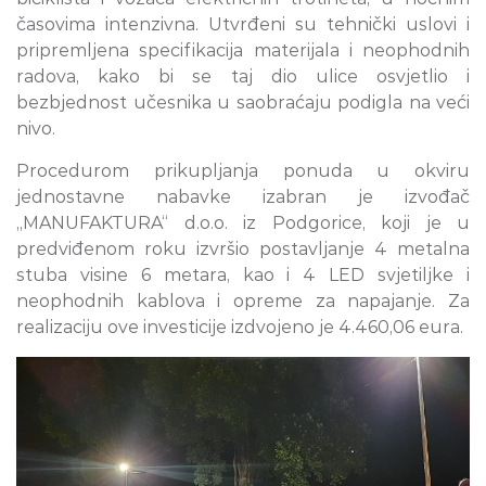
časovima intenzivna. Utvrđeni su tehnički uslovi i
pripremljena specifikacija materijala i neophodnih
radova, kako bi se taj dio ulice osvjetlio i
bezbjednost učesnika u saobraćaju podigla na veći
nivo.
Procedurom prikupljanja ponuda u okviru
jednostavne nabavke izabran je izvođač
„MANUFAKTURA“ d.o.o. iz Podgorice, koji je u
predviđenom roku izvršio postavljanje 4 metalna
stuba visine 6 metara, kao i 4 LED svjetiljke i
neophodnih kablova i opreme za napajanje. Za
realizaciju ove investicije izdvojeno je 4.460,06 eura.