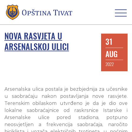
NOVA RASVJETA U
31
ARSENALSKOJ ULICI
AUG
2022
Arsenalska ulica postala je bezbjednija za učesnike
u saobraćaju nakon postavljanja nove rasvjete.
Terenskim obilaskom utvrđeno je da je dio ove
lokalne saobraćajnice od raskrsnice Istarske i
Arsenalske ulice pored stadiona, potpuno
neosvjetljen a frekvencija saobraćaja, naročito
biciklista i vozača električnih trotineta, u noćnim