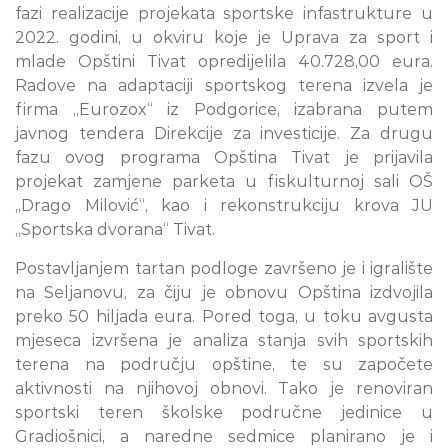
fazi realizacije projekata sportske infastrukture u
2022. godini, u okviru koje je Uprava za sport i
mlade Opštini Tivat opredijelila 40.728,00 eura.
Radove na adaptaciji sportskog terena izvela je
firma „Eurozox“ iz Podgorice, izabrana putem
javnog tendera Direkcije za investicije. Za drugu
fazu ovog programa Opština Tivat je prijavila
projekat zamjene parketa u fiskulturnoj sali OŠ
„Drago Milović“, kao i rekonstrukciju krova JU
„Sportska dvorana“ Tivat.
Postavljanjem tartan podloge završeno je i igralište
na Seljanovu, za čiju je obnovu Opština izdvojila
preko 50 hiljada eura. Pored toga, u toku avgusta
mjeseca izvršena je analiza stanja svih sportskih
terena na području opštine, te su započete
aktivnosti na njihovoj obnovi. Tako je renoviran
sportski teren školske područne jedinice u
Gradiošnici, a naredne sedmice planirano je i