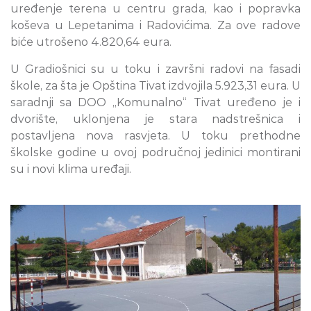
uređenje terena u centru grada, kao i popravka
koševa u Lepetanima i Radovićima. Za ove radove
biće utrošeno 4.820,64 eura.
U Gradiošnici su u toku i završni radovi na fasadi
škole, za šta je Opština Tivat izdvojila 5.923,31 eura. U
saradnji sa DOO „Komunalno“ Tivat uređeno je i
dvorište, uklonjena je stara nadstrešnica i
postavljena nova rasvjeta. U toku prethodne
školske godine u ovoj područnoj jedinici montirani
su i novi klima uređaji.