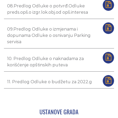
08.Predlog Odluke o potvrđ.Odluke
preds.opš.o izgr.lok.obj.od opš.interesa
09.Predlog Odluke o izmjenama i
dopunama Odluke o osnivanju Parking
servisa
10. Predlog Odluke o naknadama za
korišćenje opštinskih puteva
11. Predlog Odluke o budžetu za 2022.g
USTANOVE GRADA