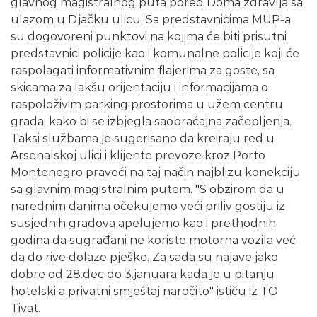
glavnog magistralnog puta pored Doma zdravlja sa
ulazom u Djačku ulicu. Sa predstavnicima MUP-a
su dogovoreni punktovi na kojima će biti prisutni
predstavnici policije kao i komunalne policije koji će
raspolagati informativnim flajerima za goste, sa
skicama za lakšu orijentaciju i informacijama o
raspoloživim parking prostorima u užem centru
grada, kako bi se izbjegla saobraćajna začepljenja.
Taksi službama je sugerisano da kreiraju red u
Arsenalskoj ulici i klijente prevoze kroz Porto
Montenegro praveći na taj način najblizu konekciju
sa glavnim magistralnim putem. "S obzirom da u
narednim danima očekujemo veći priliv gostiju iz
susjednih gradova apelujemo kao i prethodnih
godina da sugrađani ne koriste motorna vozila već
da do rive dolaze pješke. Za sada su najave jako
dobre od 28.dec do 3.januara kada je u pitanju
hotelski a privatni smještaj naročito" ističu iz TO
Tivat.