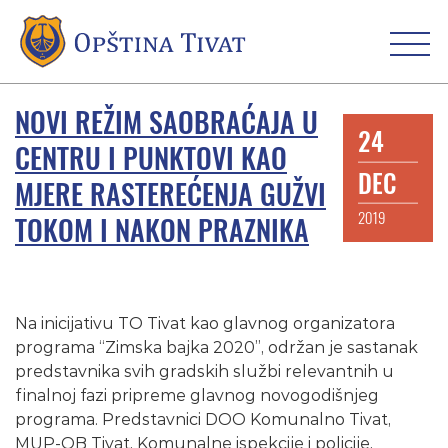
NOVI REŽIM SAOBRAĆAJA U
24
CENTRU I PUNKTOVI KAO
DEC
MJERE RASTEREĆENJA GUŽVI
2019
TOKOM I NAKON PRAZNIKA
Na inicijativu TO Tivat kao glavnog organizatora
programa “Zimska bajka 2020”, održan je sastanak
predstavnika svih gradskih službi relevantnih u
finalnoj fazi pripreme glavnog novogodišnjeg
programa. Predstavnici DOO Komunalno Tivat,
MUP-OB Tivat, Komunalne ispekcije i policije,