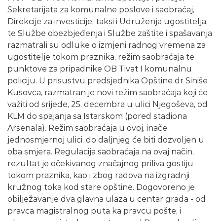
Sekretarijata za komunalne poslove i saobraćaj,
Direkcije za investicije, taksi i Udruženja ugostitelja,
te Službe obezbjeđenja i Službe zaštite i spašavanja
razmatrali su odluke o izmjeni radnog vremena za
ugostitelje tokom praznika, režim saobraćaja te
punktove za pripadnike OB Tivat I komunalnu
policiju. U prisustvu predsjednika Opštine dr Siniše
Kusovca, razmatran je novi režim saobraćaja koji će
važiti od srijede, 25. decembra u ulici Njegoševa, od
KLM do spajanja sa Istarskom (pored stadiona
Arsenala). Režim saobraćaja u ovoj, inače
jednosmjernoj ulici, do daljnjeg će biti dozvoljen u
oba smjera. Regulacija saobraćaja na ovaj način,
rezultat je očekivanog značajnog priliva gostiju
tokom praznika, kao i zbog radova na izgradnji
kružnog toka kod stare opštine. Dogovoreno je
obilježavanje dva glavna ulaza u centar grada - od
pravca magistralnog puta ka pravcu pošte, i