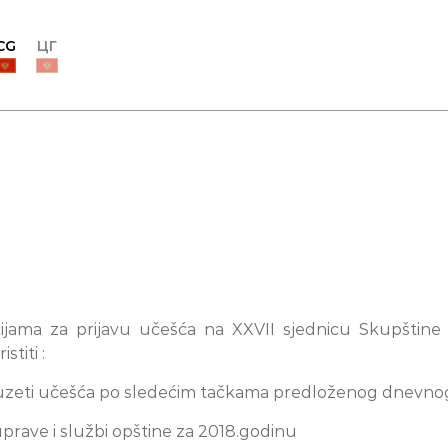
CG
ЦГ
jama za prijavu učešća na XXVII sjednicu Skupštine o
titi :
e uzeti učešća po sledećim tačkama predloženog dnevnog
uprave i službi opštine za 2018.godinu