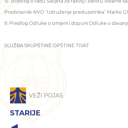
15. Izvještaj o radu Savjeta za razvoj i zaštitu lokaln
Predstavnik NVO “Udruženje preduzetnika” Marko Glav
9. Predlog Odluke o izmjeni i dopuni Odluke o davanju 
SLUŽBA SKUPŠTINE OPŠTINE TIVAT
VEŽI POJAS
STARIJE