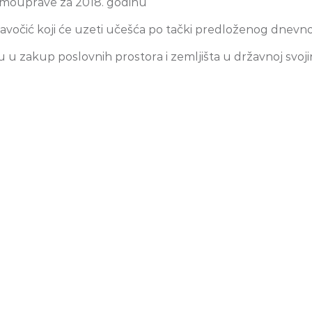
e samouprave za 2018. godinu
očić koji će uzeti učešća po tački predloženog dnevno
u zakup poslovnih prostora i zemljišta u državnoj svoji