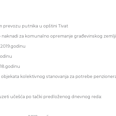
m prevozu putnika u opštini Tivat
 naknadi za komunalno opremanje građevinskog zemlji
a 2019.godinu
godinu
2018.godinu
 objekata kolektivnog stanovanja za potrebe penzionera s
 uzeti učešća po tački predloženog dnevnog reda: