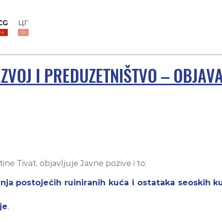
CG
ЦГ
ZVOJ I PREDUZETNIŠTVO – OBJAVA
ne Tivat, objavljuje Javne pozive i to:
ja postojećih ruiniranih kuća i ostataka seoskih kuća
je
,