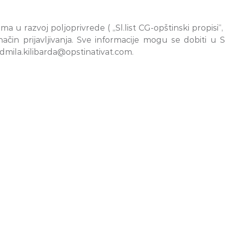
a u razvoj poljoprivrede ( „Sl.list CG-opštinski propisi“,
 način prijavljivanja. Sve informacije mogu se dobiti 
 radmila.kilibarda@opstinativat.com.