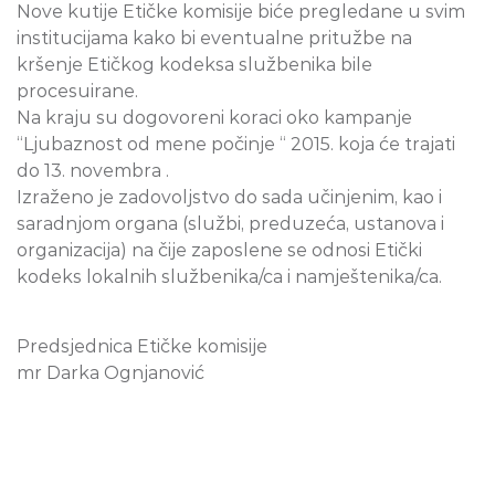
Nove kutije Etičke komisije biće pregledane u svim
institucijama kako bi eventualne pritužbe na
kršenje Etičkog kodeksa službenika bile
procesuirane.
Na kraju su dogovoreni koraci oko kampanje
“Ljubaznost od mene počinje “ 2015. koja će trajati
do 13. novembra .
Izraženo je zadovoljstvo do sada učinjenim, kao i
saradnjom organa (službi, preduzeća, ustanova i
organizacija) na čije zaposlene se odnosi Etički
kodeks lokalnih službenika/ca i namještenika/ca.
Predsjednica Etičke komisije
mr Darka Ognjanović