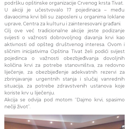
podršku opštinske organizacije Crvenog krsta Tivat.
U akciji je učestvovalo 17 pojedinaca – među
davaocima krvi bili su zaposleni u organima loklane
uprave, Centra za kulturu i zainteresovani građani.
Cilj ove već tradicionalne akcije jeste podizanje
svijesti o važnosti dobrovoljnog davanja krvi kao
aktivnosti od opšteg društvenog interesa. Ovom i
sličnim inicijativima Opština Tivat želi podići svijest
pojedinca o važnosti obezbjeđivanja dovoljnih
količina krvi za potrebe stanovništva, za redovno
liječenje, za obezbijeđenje adekvatnih rezervi za
zbrinjavanje urgentnih stanja i slučaj vanrednih
situacija, za potrebe zdravstvenih ustanova koje
koriste krv u liječenju.
Akcija se odvija pod motom “Dajmo krvi, spasimo
nečiji život”.