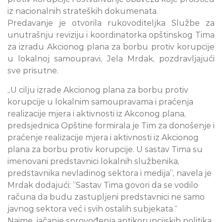
iz nacionalnih strateških dokumenata.
Predavanje je otvorila rukovoditeljka Službe za
unutrašnju reviziju i koordinatorka opštinskog Tima
za izradu Akcionog plana za borbu protiv korupcije
u lokalnoj samoupravi, Jela Mrdak, pozdravljajući
sve prisutne.
„U cilju izrade Akcionog plana za borbu protiv
korupcije u lokalnim samoupravama i praćenja
realizacije mjera i aktivnosti iz Akconog plana,
predsjednica Opštine formirala je Tim za donošenje i
praćenje realizacije mjera i aktivnosti iz Akcionog
plana za borbu protiv korupcije. U sastav Tima su
imenovani predstavnici lokalnih službenika,
predstavnika nevladinog sektora i medija”, navela je
Mrdak dodajući: “Sastav Tima govori da se vodilo
računa da budu zastupljeni predstavnici ne samo
javnog sektora već i svih ostalih subjekata.“
Naime, jačanje sprovođenja antikorupcijskih politika