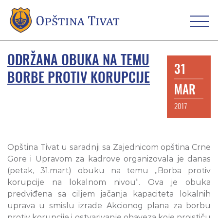
ODRŽANA OBUKA NA TEMU
31
BORBE PROTIV KORUPCIJE
MAR
2017
Opština Tivat u saradnji sa Zajednicom opština Crne
Gore i Upravom za kadrove organizovala je danas
(petak, 31.mart) obuku na temu „Borba protiv
korupcije na lokalnom nivou“. Ova je obuka
predviđena sa ciljem jačanja kapaciteta lokalnih
uprava u smislu izrade Akcionog plana za borbu
protiv korupcije i ostvarivanje obaveza koje proističu