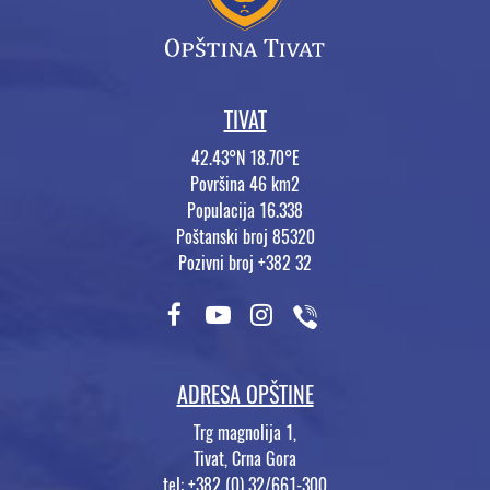
TIVAT
42.43°N 18.70°E
Površina 46 km2
Populacija 16.338
Poštanski broj 85320
Pozivni broj +382 32
ADRESA OPŠTINE
Trg magnolija 1,
Tivat, Crna Gora
tel: +382 (0) 32/661-300