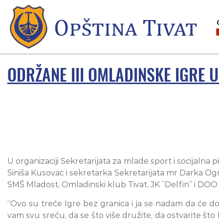
ODRŽANE III OMLADINSKE IGRE U
U organizaciji Sekretarijata za mlade sport i socijaln
Siniša Kusovac i sekretarka Sekretarijata mr Darka Ognjan
SMŠ Mladost, Omladinski klub Tivat, JK ”Delfin” i DO
“Ovo su treće Igre bez granica i ja se nadam da će dogo
vam svu sreću, da se što više družite, da ostvarite št