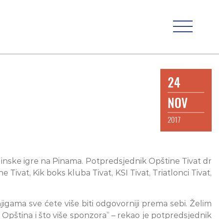
24
NOV
2017
adinske igre na Pinama. Potpredsjednik Opštine Tivat dr
 Tivat, Kik boks kluba Tivat, KSI Tivat, Triatlonci Tivat,
njigama sve ćete više biti odgovorniji prema sebi. Želim
 Opština i što više sponzora” – rekao je potpredsjednik