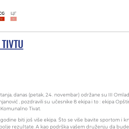
CG
ЦГ
 TIVTU
a pitanja, danas (petak, 24. novembar) održane su III Oml
ović , pozdravili su učesnike 8 ekipa i to : ekipa Opštine
O Komunalno Tivat.
dine biti još više ekipa. Što se više bavite sportom i k
o bolje rezultate. A kao podrška vašem druženju da bude