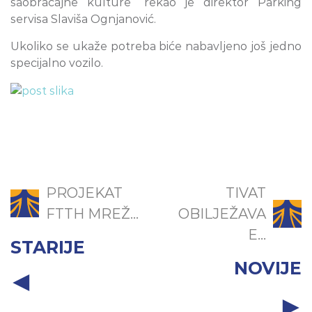
saobraćajne kulture“ rekao je direktor Parking
servisa Slaviša Ognjanović.
Ukoliko se ukaže potreba biće nabavljeno još jedno
specijalno vozilo.
PROJEKAT
TIVAT
FTTH MREŽ...
OBILJEŽAVA
E...
STARIJE
NOVIJE