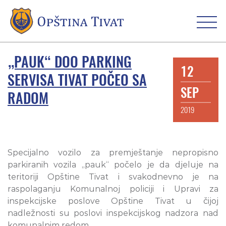
„PAUK“ DOO PARKING
12
SERVISA TIVAT POČEO SA
SEP
RADOM
2019
Specijalno vozilo za premještanje nepropisno
parkiranih vozila „pauk“ počelo je da djeluje na
teritoriji Opštine Tivat i svakodnevno je na
raspolaganju Komunalnoj policiji i Upravi za
inspekcijske poslove Opštine Tivat u čijoj
nadležnosti su poslovi inspekcijskog nadzora nad
komunalnim redom.