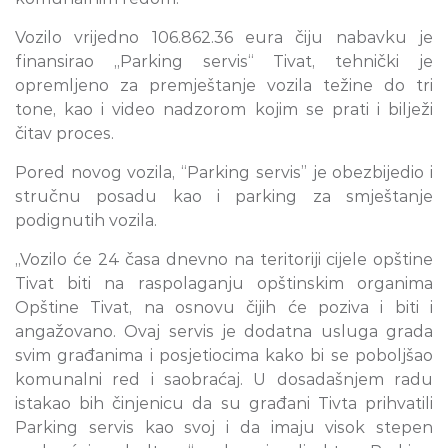
Vozilo vrijedno 106.862.36 eura čiju nabavku je
finansirao „Parking servis“ Tivat, tehnički je
opremljeno za premještanje vozila težine do tri
tone, kao i video nadzorom kojim se prati i bilježi
čitav proces.
Pored novog vozila, “Parking servis” je obezbijedio i
stručnu posadu kao i parking za smještanje
podignutih vozila.
„Vozilo će 24 časa dnevno na teritoriji cijele opštine
Tivat biti na raspolaganju opštinskim organima
Opštine Tivat, na osnovu čijih će poziva i biti i
angažovano. Ovaj servis je dodatna usluga grada
svim građanima i posjetiocima kako bi se poboljšao
komunalni red i saobraćaj. U dosadašnjem radu
istakao bih činjenicu da su građani Tivta prihvatili
Parking servis kao svoj i da imaju visok stepen