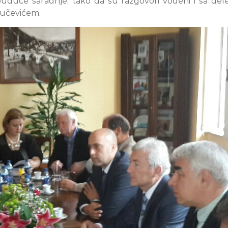
uduće saradnje, tako da su razgovori vođeni i sa dele
učevićem.