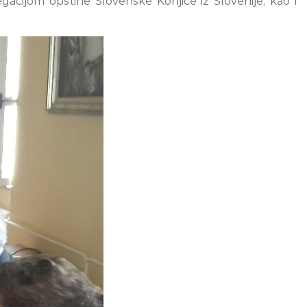
gacijom opštine Slovenske Konjice iz Slovenije, kao i