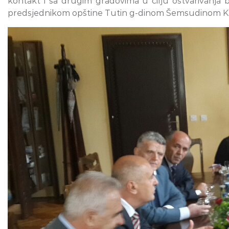
kontakt i sa drugim gradovima u cilju ostvarivanja b
predsjednikom opštine Tutin g-dinom Šemsudinom K