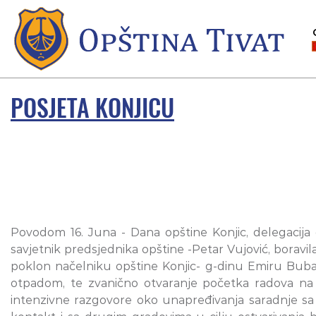
POSJETA KONJICU
Povodom 16. Juna - Dana opštine Konjic, delegacija o
savjetnik predsjednika opštine -Petar Vujović, boravi
poklon načelniku opštine Konjic- g-dinu Emiru Bubal
otpadom, te zvanično otvaranje početka radova na iz
intenzivne razgovore oko unapređivanja saradnje sa N