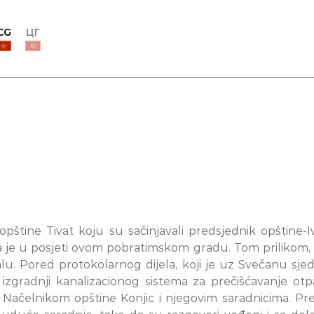
CG
ЦГ
pštine Tivat koju su sačinjavali predsjednik opštine-
la je u posjeti ovom pobratimskom gradu. Tom prilikom,
u. Pored protokolarnog dijela, koji je uz Svečanu sje
gradnji kanalizacionog sistema za prečišćavanje otpa
ačelnikom opštine Konjic i njegovim saradnicima. Predst