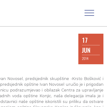
17
JUN
2014
Ivan Novosel, predsjednik skupštine -Krsto Bošković i
 predsjednik opštine Ivan Novosel uručio je i prigodan
dnicu podrazumjevao i obilazak Centra za upravljanje
dnih voda opštine Konjic, naša delegacija imala je i
avnici naše opštine iskoristili su priliku da ostvare