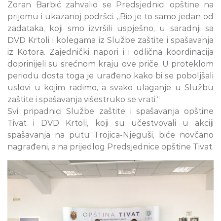
Zoran Barbić zahvalio se Predsjednici opštine na
prijemu i ukazanoj podršci. „Bio je to samo jedan od
zadataka, koji smo izvršili uspješno, u saradnji sa
DVD Krtoli i kolegama iz Službe zaštite i spašavanja
iz Kotora. Zajednički napori i i odlična koordinacija
doprinijeli su srećnom kraju ove priče. U proteklom
periodu dosta toga je urađeno kako bi se poboljšali
uslovi u kojim radimo, a svako ulaganje u Službu
zaštite i spašavanja višestruko se vrati.“
Svi pripadnici Službe zaštite i spašavanja opštine
Tivat i DVD Krtoli, koji su učestvovali u akciji
spašavanja na putu Trojica-Njeguši, biće novčano
nagrađeni, a na prijedlog Predsjednice opštine Tivat.