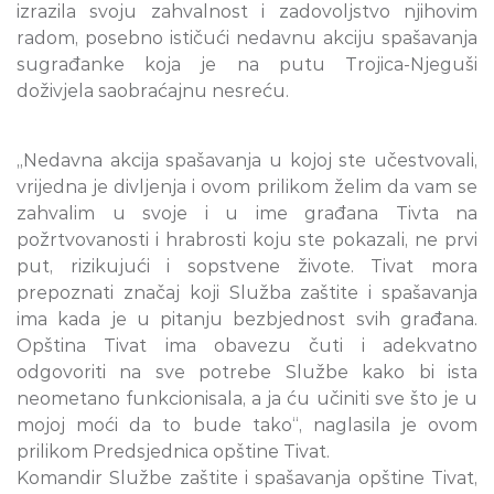
izrazila svoju zahvalnost i zadovoljstvo njihovim
radom, posebno ističući nedavnu akciju spašavanja
sugrađanke koja je na putu Trojica-Njeguši
doživjela saobraćajnu nesreću.
„Nedavna akcija spašavanja u kojoj ste učestvovali,
vrijedna je divljenja i ovom prilikom želim da vam se
zahvalim u svoje i u ime građana Tivta na
požrtvovanosti i hrabrosti koju ste pokazali, ne prvi
put, rizikujući i sopstvene živote. Tivat mora
prepoznati značaj koji Služba zaštite i spašavanja
ima kada je u pitanju bezbjednost svih građana.
Opština Tivat ima obavezu čuti i adekvatno
odgovoriti na sve potrebe Službe kako bi ista
neometano funkcionisala, a ja ću učiniti sve što je u
mojoj moći da to bude tako“, naglasila je ovom
prilikom Predsjednica opštine Tivat.
Komandir Službe zaštite i spašavanja opštine Tivat,