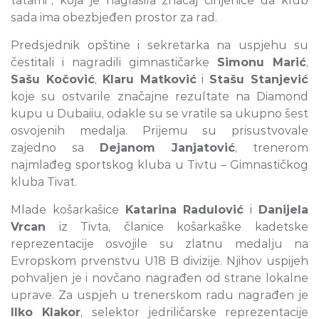
tatami”, koja je naglasila značaj činjenice da klub
sada ima obezbjeđen prostor za rad.
Predsjednik opštine i sekretarka na uspjehu su
čestitali i nagradili gimnastičarke
Simonu Marić
,
Sašu Kočović
,
Klaru Matković
i
Stašu Stanjević
koje su ostvarile značajne rezultate na Diamond
kupu u Dubaiiu, odakle su se vratile sa ukupno šest
osvojenih medalja. Prijemu su prisustvovale
zajedno sa
Dejanom Janjatović
, trenerom
najmlađeg sportskog kluba u Tivtu – Gimnastičkog
kluba Tivat.
Mlade košarkašice
Katarina Radulović
i
Danijela
Vrcan
iz Tivta, članice košarkaške kadetske
reprezentacije osvojile su zlatnu medalju na
Evropskom prvenstvu U18 B divizije. Njihov uspijeh
pohvaljen je i novčano nagrađen od strane lokalne
uprave. Za uspjeh u trenerskom radu nagrađen je
Ilko Klakor
, selektor jedriličarske reprezentacije