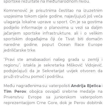
sportske rezultate na međunarodnom nivou.
Komnenović je prisutnima čestitao na izuzetnim
uspjesima tokom cijele godine, najavljujući još veća
ulaganja lokalne uprave u sport. On je sa gostima
podijelio informacije o planovima u vezi sa daljim
jačanjem sportske infrastrukture, ali i o velikim
sportskim događajima čiji će Tivat biti domaćin
naredne godine, poput Ocean Race Europe
jedriličarske trke.
“Pravi ste amabasadori našeg grada u zemlji i
regionu”, istakla je sekretarka Mišković Vidojević,
podsjećajući da je Sekretarijat uvijek otvoren da
pruži stručnu pomoć i podršku.
Među nagrađenima su: vaterpolisti
Andrija Bjelica
i
Tim Perov
, obojica osvajači srebrne medalje na
Prvenstvu Evrope sa juniorskom vaterpolom
reprezentacijom Crne Gore, dok je Perov dobitnik