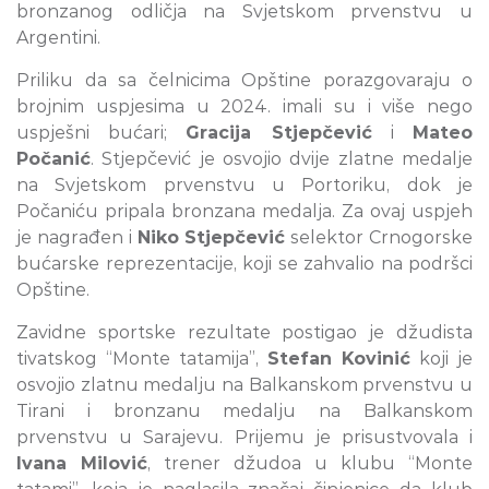
bronzanog odličja na Svjetskom prvenstvu u
Argentini.
Priliku da sa čelnicima Opštine porazgovaraju o
brojnim uspjesima u 2024. imali su i više nego
uspješni bućari;
Gracija Stjepčević
i
Mateo
Počanić
. Stjepčević je osvojio dvije zlatne medalje
na Svjetskom prvenstvu u Portoriku, dok je
Počaniću pripala bronzana medalja. Za ovaj uspjeh
je nagrađen i
Niko Stjepčević
selektor Crnogorske
bućarske reprezentacije, koji se zahvalio na podršci
Opštine.
Zavidne sportske rezultate postigao je džudista
tivatskog “Monte tatamija”,
Stefan Kovinić
koji je
osvojio zlatnu medalju na Balkanskom prvenstvu u
Tirani i bronzanu medalju na Balkanskom
prvenstvu u Sarajevu. Prijemu je prisustvovala i
Ivana Milović
, trener džudoa u klubu “Monte