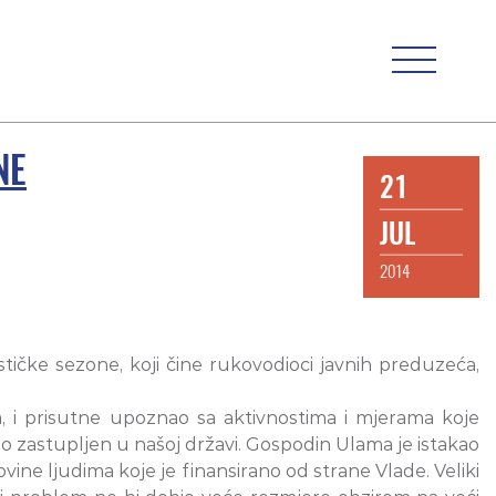
NE
21
JUL
2014
tičke sezone, koji čine rukovodioci javnih preduzeća,
, i prisutne upoznao sa aktivnostima i mjerama koje
io zastupljen u našoj državi. Gospodin Ulama je istakao
vine ljudima koje je finansirano od strane Vlade. Veliki