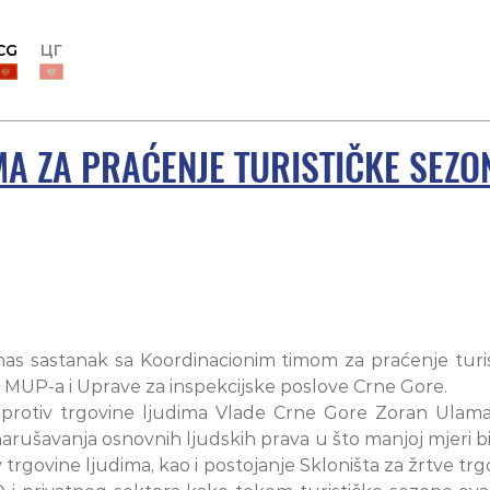
CG
ЦГ
A ZA PRAĆENJE TURISTIČKE SEZO
as sastanak sa Koordinacionim timom za praćenje turis
nici MUP-a i Uprave za inspekcijske poslove Crne Gore.
u protiv trgovine ljudima Vlade Crne Gore Zoran Ulama
narušavanja osnovnih ljudskih prava u što manjoj mjeri b
trgovine ljudima, kao i postojanje Skloništa za žrtve trgo