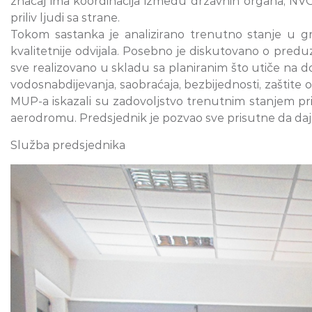
značaj ima koordinacija između državnih organa, NVO
priliv ljudi sa strane.
Tokom sastanka je analizirano trenutno stanje u grad
kvalitetnije odvijala. Posebno je diskutovano o pred
sve realizovano u skladu sa planiranim što utiče na 
vodosnabdijevanja, saobraćaja, bezbijednosti, zaštite 
MUP-a iskazali su zadovoljstvo trenutnim stanjem prije
aerodromu. Predsjednik je pozvao sve prisutne da daj
Služba predsjednika