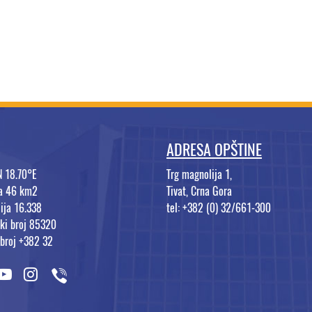
ADRESA OPŠTINE
N 18.70°E
Trg magnolija 1,
na 46 km2
Tivat, Crna Gora
ija 16.338
tel: +382 (0) 32/661-300
ki broj 85320
 broj +382 32