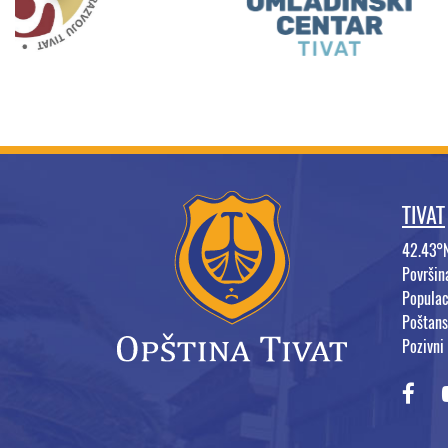
TIVAT
42.43°
Površi
Populac
Poštans
Pozivni