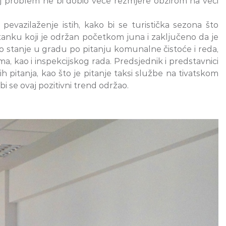
aj problem ne bi dobio veće rezmjere obzirom na veći
pevazilaženje istih, kako bi se turistička sezona što
tanku koji je održan početkom juna i zaključeno da je
o stanje u gradu po pitanju komunalne čistoće i reda,
a, kao i inspekcijskog rada. Predsjednik i predstavnici
h pitanja, kao što je pitanje taksi službe na tivatskom
 se ovaj pozitivni trend održao.