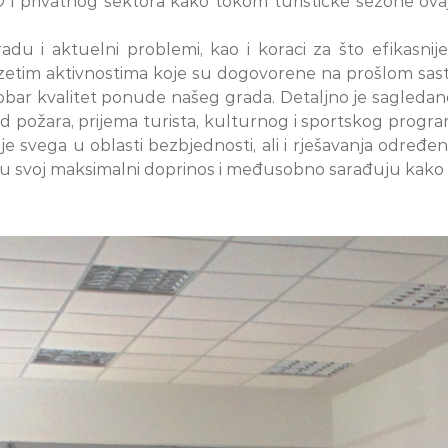
 i privatnog sektora kako tokom turističke sezone ov
u i aktuelni problemi, kao i koraci za što efikasnije 
uzetim aktivnostima koje su dogovorene na prošlom sas
dobar kvalitet ponude našeg grada. Detaljno je sagledan
od požara, prijema turista, kulturnog i sportskog program
 svega u oblasti bezbjednosti, ali i rješavanja određeni
u svoj maksimalni doprinos i međusobno sarađuju kako bi