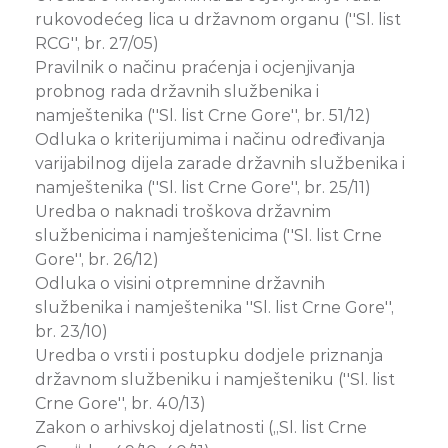
rukovodećeg lica u državnom organu (''Sl. list
RCG'', br. 27/05)
Pravilnik o načinu praćenja i ocjenjivanja
probnog rada državnih službenika i
namještenika (''Sl. list Crne Gore'', br. 51/12)
Odluka o kriterijumima i načinu određivanja
varijabilnog dijela zarade državnih službenika i
namještenika (''Sl. list Crne Gore'', br. 25/11)
Uredba o naknadi troškova državnim
službenicima i namještenicima (''Sl. list Crne
Gore'', br. 26/12)
Odluka o visini otpremnine državnih
službenika i namještenika ''Sl. list Crne Gore'',
br. 23/10)
Uredba o vrsti i postupku dodjele priznanja
državnom službeniku i namješteniku (''Sl. list
Crne Gore'', br. 40/13)
Zakon o arhivskoj djelatnosti („Sl. list Crne