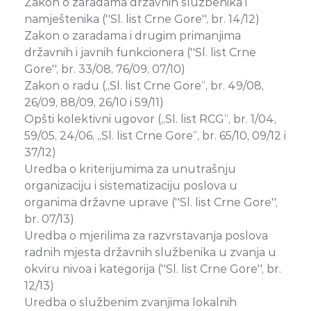
Zakon o zaradama državnih službenika i
namještenika (''Sl. list Crne Gore'', br. 14/12)
Zakon o zaradama i drugim primanjima
državnih i javnih funkcionera (''Sl. list Crne
Gore'', br. 33/08, 76/09, 07/10)
Zakon o radu („Sl. list Crne Gore“, br. 49/08,
26/09, 88/09, 26/10 i 59/11)
Opšti kolektivni ugovor („Sl. list RCG“, br. 1/04,
59/05, 24/06, „Sl. list Crne Gore“, br. 65/10, 09/12 i
37/12)
Uredba o kriterijumima za unutrašnju
organizaciju i sistematizaciju poslova u
organima državne uprave (''Sl. list Crne Gore'',
br. 07/13)
Uredba o mjerilima za razvrstavanja poslova
radnih mjesta državnih službenika u zvanja u
okviru nivoa i kategorija (''Sl. list Crne Gore'', br.
12/13)
Uredba o službenim zvanjima lokalnih