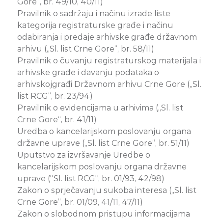
Gore“, br. 49/10, 40/11)
Pravilnik o sadržaju i načinu izrade liste
kategorija registraturske građe i načinu
odabiranja i predaje arhivske građe državnom
arhivu („Sl. list Crne Gore“, br. 58/11)
Pravilnik o čuvanju registraturskog materijala i
arhivske građe i davanju podataka o
arhivskojgrađi Državnom arhivu Crne Gore („Sl.
list RCG“, br. 23/94)
Pravilnik o evidencijama u arhivima („Sl. list
Crne Gore“, br. 41/11)
Uredba o kancelarijskom poslovanju organa
državne uprave („Sl. list Crne Gore“, br. 51/11)
Uputstvo za izvršavanje Uredbe o
kancelarijskom poslovanju organa državne
uprave (''Sl. list RCG'', br. 01/93, 42/98)
Zakon o sprječavanju sukoba interesa („Sl. list
Crne Gore“, br. 01/09, 41/11, 47/11)
Zakon o slobodnom pristupu informacijama