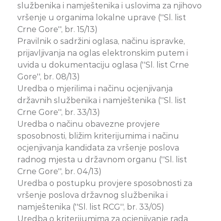
službenika i namještenika i uslovima za njihovo
vršenje u organima lokalne uprave (''Sl. list
Crne Gore'', br. 15/13)
Pravilnik o sadržini oglasa, načinu ispravke,
prijavljivanja na oglas elektronskim putem i
uvida u dokumentaciju oglasa (''Sl. list Crne
Gore'', br. 08/13)
Uredba o mjerilima i načinu ocjenjivanja
državnih službenika i namještenika (''Sl. list
Crne Gore'', br. 33/13)
Uredba o načinu obavezne provjere
sposobnosti, bližim kriterijumima i načinu
ocjenjivanja kandidata za vršenje poslova
radnog mjesta u državnom organu (''Sl. list
Crne Gore'', br. 04/13)
Uredba o postupku provjere sposobnosti za
vršenje poslova državnog službenika i
namještenika (''Sl. list RCG'', br. 33/05)
Uredba o kriterijumima za ocjenjivanje rada