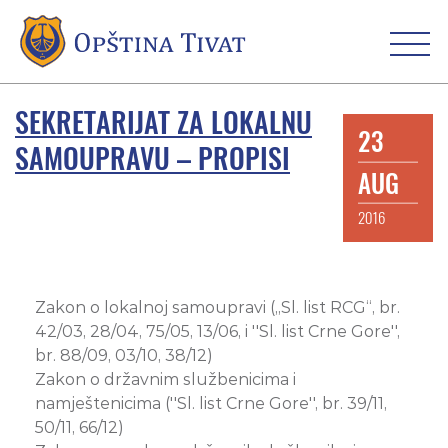
SEKRETARIJAT ZA LOKALNU
23
SAMOUPRAVU – PROPISI
AUG
2016
Zakon o lokalnoj samoupravi („Sl. list RCG“, br.
42/03, 28/04, 75/05, 13/06, i ''Sl. list Crne Gore'',
br. 88/09, 03/10, 38/12)
Zakon o državnim službenicima i
namještenicima (''Sl. list Crne Gore'', br. 39/11,
50/11, 66/12)