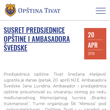
SUSRET PREDSJEDNICE
20
OPŠTINE I AMBASADORA
APR
ŠVEDSKE
2018
Predsjednica opštine Tivat Snežana Matijević
ugostila je danas (petak, 20. april) NJ.E. Ambasadora
Švedske Jana Lundina. Ambasador i predsjednica
opštine prisustvovali su otvaranju osmog po redu
međunarodnog Memorijalnog turnira „Branko
Vukmanović“. Turnir organizuje ŠK ”Mimoza” pod
pokroviteljstvom Opštine Tivat i u saradnji sa