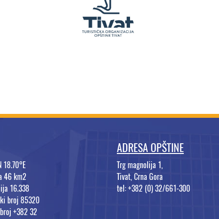
ADRESA OPŠTINE
N 18.70°E
Trg magnolija 1,
na 46 km2
Tivat, Crna Gora
ija 16.338
tel: +382 (0) 32/661-300
ki broj 85320
 broj +382 32