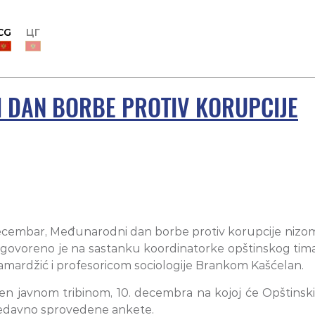
CG
ЦГ
I DAN BORBE PROTIV KORUPCIJE
. decembar, Međunarodni dan borbe protiv korupcije niz
 dogovoreno je na sastanku koordinatorke opštinskog ti
mardžić i profesoricom sociologije Brankom Kašćelan.
n javnom tribinom, 10. decembra na kojoj će Opštinski 
e nedavno sprovedene ankete.