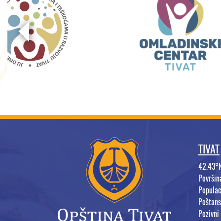
TIVAT
42.43°
Površi
Populac
Poštans
Pozivni