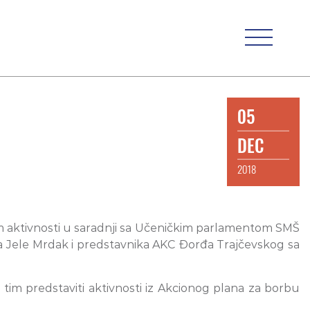
05
DEC
2018
om aktivnosti u saradnji sa Učeničkim parlamentom SMŠ
ma Jele Mrdak i predstavnika AKC Đorđa Trajčevskog sa
tim predstaviti aktivnosti iz Akcionog plana za borbu