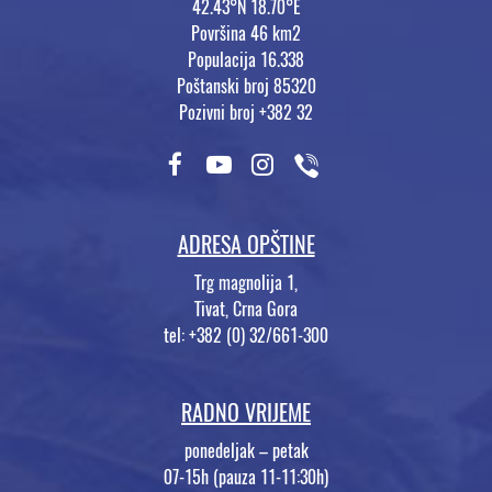
42.43°N 18.70°E
Površina 46 km2
Populacija 16.338
Poštanski broj 85320
Pozivni broj +382 32
ADRESA OPŠTINE
Trg magnolija 1,
Tivat, Crna Gora
tel: +382 (0) 32/661-300
RADNO VRIJEME
ponedeljak – petak
07-15h (pauza 11-11:30h)