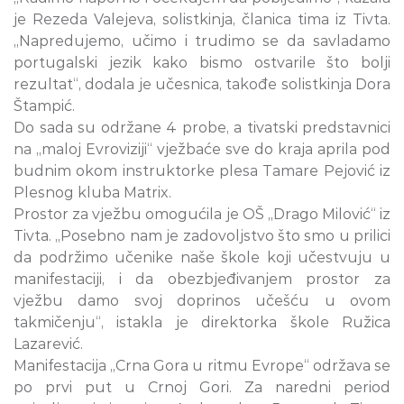
je Rezeda Valejeva, solistkinja, članica tima iz Tivta.
„Napredujemo, učimo i trudimo se da savladamo
portugalski jezik kako bismo ostvarile što bolji
rezultat“, dodala je učesnica, takođe solistkinja Dora
Štampić.
Do sada su održane 4 probe, a tivatski predstavnici
na „maloj Evroviziji“ vježbaće sve do kraja aprila pod
budnim okom instruktorke plesa Tamare Pejović iz
Plesnog kluba Matrix.
Prostor za vježbu omogućila je OŠ „Drago Milović“ iz
Tivta. „Posebno nam je zadovoljstvo što smo u prilici
da podržimo učenike naše škole koji učestvuju u
manifestaciji, i da obezbjeđivanjem prostor za
vježbu damo svoj doprinos učešću u ovom
takmičenju“, istakla je direktorka škole Ružica
Lazarević.
Manifestacija „Crna Gora u ritmu Evrope“ održava se
po prvi put u Crnoj Gori. Za naredni period