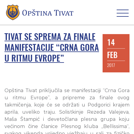
TIVAT SE SPREMA ZA FINALE
14
MANIFESTACIJE “CRNA GORA
FEB
U RITMU EVROPE”
2017
Opština Tivat priključila se manifestaciji “Crna Gora
u ritmu Evrope”, a pripreme za finale ovog
takmičenja, koje će se održati u Podgorici krajem
aprila, uveliko traju. Solistkinje Rezeda Valejeva,
Maša Štampić i devetočlana plesna grupa koju
većinom čine članice Plesnog kluba „Bellissima“,
svakog vikenda vrijedno vježbaju u sali za fizičko