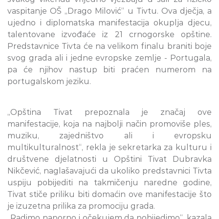
vaspitanje OŠ „Drago Milović“ u Tivtu. Ova dječja, a
ujedno i diplomatska manifestacija okuplja djecu,
talentovane izvođaće iz 21 crnogorske opštine.
Predstavnice Tivta će na velikom finalu braniti boje
svog grada ali i jedne evropske zemlje - Portugala,
pa će njihov nastup biti praćen numerom na
portugalskom jeziku.
„Opština Tivat prepoznala je značaj ove
manifestacije, koja na najbolji način promoviše ples,
muziku, zajedništvo ali i evropsku
multikulturalnost“, rekla je sekretarka za kulturu i
društvene djelatnosti u Opštini Tivat Dubravka
Nikčević, naglašavajući da ukoliko predstavnici Tivta
uspiju pobijediti na takmičenju naredne godine,
Tivat stiče priliku biti domaćin ove manifestacije što
je izuzetna prilika za promociju grada.
„Radimo naporno i očekujem da pobijedimo“, kazala