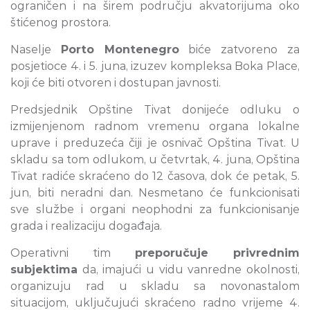
ograničen i na širem području akvatorijuma oko
štićenog prostora.
Naselje
Porto Montenegro
biće zatvoreno za
posjetioce 4. i 5. juna, izuzev kompleksa Boka Place,
koji će biti otvoren i dostupan javnosti.
Predsjednik Opštine Tivat donijeće odluku o
izmijenjenom radnom vremenu organa lokalne
uprave i preduzeća čiji je osnivač Opština Tivat. U
skladu sa tom odlukom, u četvrtak, 4. juna, Opština
Tivat radiće skraćeno do 12 časova, dok će petak, 5.
jun, biti neradni dan. Nesmetano će funkcionisati
sve službe i organi neophodni za funkcionisanje
grada i realizaciju događaja.
Operativni tim
preporučuje privrednim
subjektima
da, imajući u vidu vanredne okolnosti,
organizuju rad u skladu sa novonastalom
situacijom, uključujući skraćeno radno vrijeme 4.