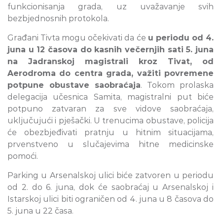
funkcionisanja grada, uz uvažavanje svih
bezbjednosnih protokola.
Građani Tivta mogu očekivati da će
u periodu od 4.
juna u 12 časova do kasnih večernjih sati 5. juna
na Jadranskoj magistrali kroz Tivat, od
Aerodroma do centra grada, važiti povremene
potpune obustave saobraćaja
. Tokom prolaska
delegacija učesnica Samita, magistralni put biće
potpuno zatvaran za sve vidove saobraćaja,
uključujući i pješački. U trenucima obustave, policija
će obezbjeđivati pratnju u hitnim situacijama,
prvenstveno u slučajevima hitne medicinske
pomoći.
Parking u Arsenalskoj ulici biće zatvoren u periodu
od 2. do 6. juna, dok će saobraćaj u Arsenalskoj i
Istarskoj ulici biti ograničen od 4. juna u 8 časova do
5. juna u 22 časa.