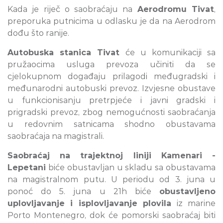
Kada je riječ o saobraćaju na
Aerodromu Tivat
,
preporuka putnicima u odlasku je da na Aerodrom
dođu što ranije.
Autobuska stanica Tivat
će u komunikaciji sa
pružaocima usluga prevoza učiniti da se
cjelokupnom događaju prilagodi međugradski i
međunarodni autobuski prevoz. Izvjesne obustave
u funkcionisanju pretrpjeće i javni gradski i
prigradski prevoz, zbog nemogućnosti saobraćanja
u redovnim satnicama shodno obustavama
saobraćaja na magistrali.
Saobraćaj na trajektnoj liniji Kamenari -
Lepetani
biće obustavljan u skladu sa obustavama
na magistralnom putu. U periodu od 3. juna u
ponoć do 5. juna u 21h biće
obustavljeno
uplovljavanje i isplovljavanje plovila
iz marine
Porto Montenegro, dok će pomorski saobraćaj biti