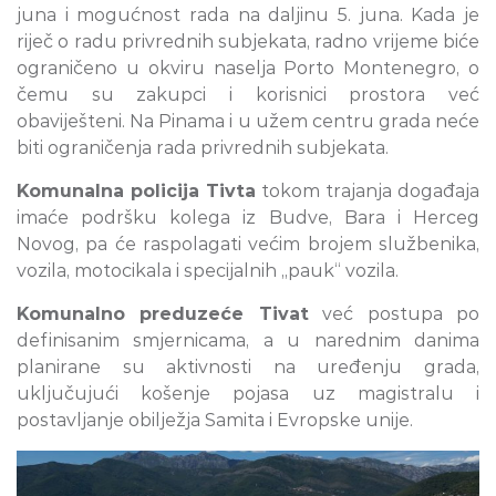
juna i mogućnost rada na daljinu 5. juna. Kada je
riječ o radu privrednih subjekata, radno vrijeme biće
ograničeno u okviru naselja Porto Montenegro, o
čemu su zakupci i korisnici prostora već
obaviješteni. Na Pinama i u užem centru grada neće
biti ograničenja rada privrednih subjekata.
Komunalna policija Tivta
tokom trajanja događaja
imaće podršku kolega iz Budve, Bara i Herceg
Novog, pa će raspolagati većim brojem službenika,
vozila, motocikala i specijalnih „pauk“ vozila.
Komunalno preduzeće Tivat
već postupa po
definisanim smjernicama, a u narednim danima
planirane su aktivnosti na uređenju grada,
uključujući košenje pojasa uz magistralu i
postavljanje obilježja Samita i Evropske unije.