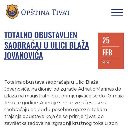
TOTALNO OBUSTAVLJEN
25
SAOBRAĆAJ U ULICI BLAŽA
FEB
JOVANOVIĆA
2020
Totalna obustava saobraćaja u ulici Blaža
Jovanovića, na dionici od zgrade Adriatic Marinas do
izlaza na magistralni put primjenjivaće se do 10. maja
tekuće godine. Apeluje se na sve učesnike u
saobraćaju da budu posebno oprezni tokom
trajanja obustave koja će se primjenjivati do
završetka radova na izgradnji kružnog toka u zoni