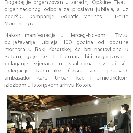
Događaj je organizovan u saradnji Opštine Tivat i
organizacionog odbora za proslavu jubileja, a uz
podršku kompanije „Adriatic Marinas“ – Porto
Montenegro.
Nakon manifestacija u Herceg-Novom i Tivtu,
obilježavanje jubileja, 100 godina od pobune
mornara u Boki Kotorskoj, će biti nastavljeno u
Kotoru, gdje će 11. februara biti organizovano
polaganje vijenaca u Škaljarima, uz učešće
delegacije Republike Češke koju predvodi
ambasador Karel Urban, kao i umjetničkom
izložbom u Istorijskom arhivu Kotora.