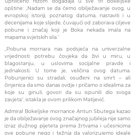
upriličeno nizom događaja u sve tri bokeljske
opštine: „Nadam se da ćemo obilježavanje ovog, u
evropskoj istoriji, poznatog datuma, nastaviti i u
decenijama koje slijede, čuvajući od zaborava ciljeve
pobune i značaj koji je Boka nekada imala na
mapama svjetskih sila.“
„Pobuna mornara nas podsjeća na univerzalne
vrijednosti: potrebu čovjeka da živi u miru, u
blagostanju, u uslovima socijalne pravde i
jednakosti. U tome je, veličina ovog datuma.
Pobunjenici su stradali, osuđeni na smrt – ali
činjenica da smo danas ovdje i pričamo o idealima za
koje su ginuli, govori da su ispunili dio svoga
zavjeta“, istakla je ovom prilikom Matijević.
Admiral Bokeljske mornarice Antun Sbutega kazao
je da obilježavanje ovog značajnog jubileja nije samo
izraz dužnog pijeteta prema žrtvama i učesnicima
ove pobune nego i težnja da valorizujemo ideale