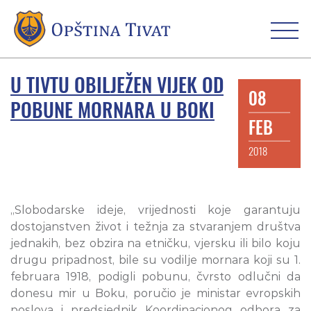
U TIVTU OBILJEŽEN VIJEK OD
08
POBUNE MORNARA U BOKI
FEB
2018
„Slobodarske ideje, vrijednosti koje garantuju
dostojanstven život i težnja za stvaranjem društva
jednakih, bez obzira na etničku, vjersku ili bilo koju
drugu pripadnost, bile su vodilje mornara koji su 1.
februara 1918, podigli pobunu, čvrsto odlučni da
donesu mir u Boku, poručio je ministar evropskih
poslova i predsjednik Koordinacionog odbora za