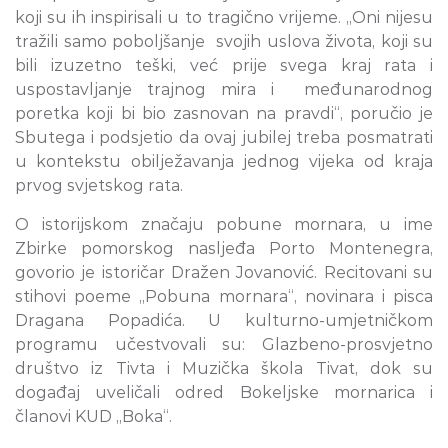
koji su ih inspirisali u to tragično vrijeme. „Oni nijesu
tražili samo poboljšanje svojih uslova života, koji su
bili izuzetno teški, već prije svega kraj rata i
uspostavljanje trajnog mira i međunarodnog
poretka koji bi bio zasnovan na pravdi“, poručio je
Sbutega i podsjetio da ovaj jubilej treba posmatrati
u kontekstu obilježavanja jednog vijeka od kraja
prvog svjetskog rata.
O istorijskom značaju pobune mornara, u ime
Zbirke pomorskog nasljeđa Porto Montenegra,
govorio je istoričar Dražen Jovanović. Recitovani su
stihovi poeme „Pobuna mornara“, novinara i pisca
Dragana Popadića. U kulturno-umjetničkom
programu učestvovali su: Glazbeno-prosvjetno
društvo iz Tivta i Muzička škola Tivat, dok su
događaj uveličali odred Bokeljske mornarica i
članovi KUD „Boka“.