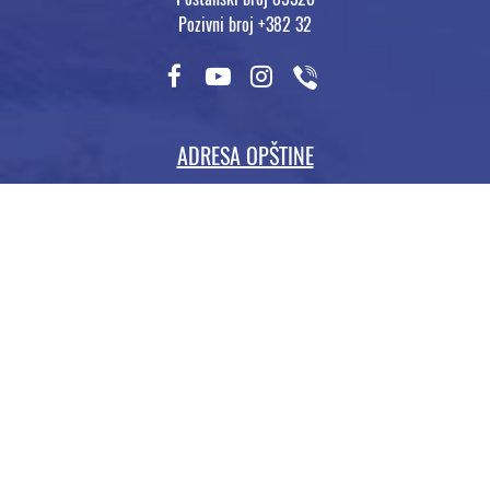
Pozivni broj +382 32
ADRESA OPŠTINE
Trg magnolija 1,
Tivat, Crna Gora
tel: +382 (0) 32/661-300
RADNO VRIJEME
ponedeljak – petak
07-15h (pauza 11-11:30h)
Građanski biro
08-13h (pauza 11-11:30h)
Rad sa strankama