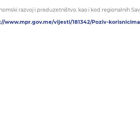
nomski razvoj i preduzetništvo, kao i kod regionalnih Sav
://www.mpr.gov.me/vijesti/181342/Poziv-korisnicim