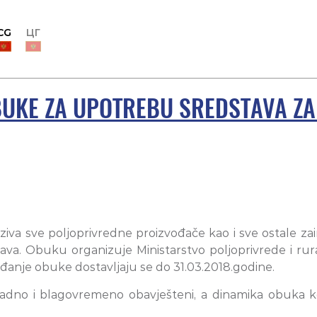
CG
ЦГ
UKE ZA UPOTREBU SREDSTAVA ZA 
iva sve poljoprivredne proizvođače kao i sve ostale zain
ava. Obuku organizuje Ministarstvo poljoprivrede i ru
hađanje obuke dostavljaju se do 31.03.2018.godine.
adno i blagovremeno obavješteni, a dinamika obuka koj