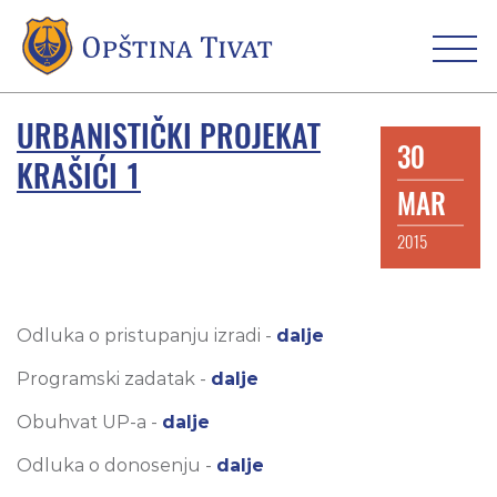
URBANISTIČKI PROJEKAT
30
KRAŠIĆI 1
MAR
2015
Odluka o pristupanju izradi -
dalje
Programski zadatak -
dalje
Obuhvat UP-a -
dalje
Odluka o donosenju -
dalje