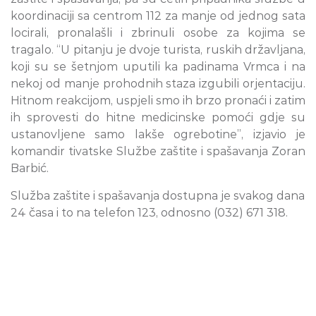
koordinaciji sa centrom 112 za manje od jednog sata
locirali, pronalašli i zbrinuli osobe za kojima se
tragalo. “U pitanju je dvoje turista, ruskih državljana,
koji su se šetnjom uputili ka padinama Vrmca i na
nekoj od manje prohodnih staza izgubili orjentaciju.
Hitnom reakcijom, uspjeli smo ih brzo pronaći i zatim
ih sprovesti do hitne medicinske pomoći gdje su
ustanovljene samo lakše ogrebotine”, izjavio je
komandir tivatske Službe zaštite i spašavanja Zoran
Barbić.
Služba zaštite i spašavanja dostupna je svakog dana
24 časa i to na telefon 123, odnosno (032) 671 318.