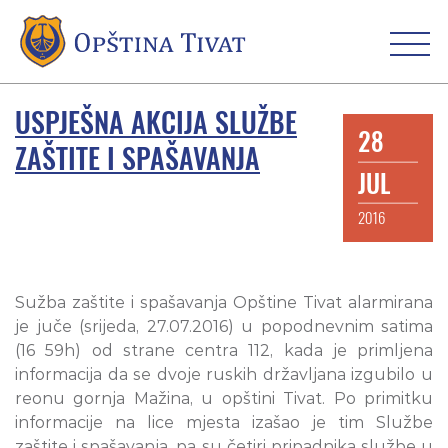
USPJEŠNA AKCIJA SLUŽBE
28
ZAŠTITE I SPAŠAVANJA
JUL
2016
Sužba zaštite i spašavanja Opštine Tivat alarmirana
je juče (srijeda, 27.07.2016) u popodnevnim satima
(16 59h) od strane centra 112, kada je primljena
informacija da se dvoje ruskih državljana izgubilo u
reonu gornja Mažina, u opštini Tivat. Po primitku
informacije na lice mjesta izašao je tim Službe
zaštite i spašavanja, pa su četiri pripadnika službe u