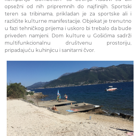
opsežni od nih pripremnih do najfinijih. Sportski
teren sa tribinama, prikladan je za sportske ali i
različite kulturne manifestacije. Objekat je trenutno
u fazi tehničkog prijema i uskoro bi trebalo da bude
priveden namjeni. Dom kulture u Gošićima sadrži
multifunkcionalnu društvenu prostoriju,
pripadajuću kuhinjicu i sanitarni čvor.