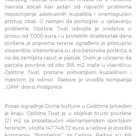
navrata isticali kao jedan od najvećih problema
nepostojanje adekvatnih kupališta i onemogućen
pristup obali. U namjeri da pomogne u rješavanju
problema, Opština Tivat odvojila je sredstva u
iznosu od 7,000 eura, i u proteklih dvadesetak dana
izvršena je priprema terena, ograđeno je pristupno
stepenište, izbetonirana su dva betonska podesta, a
na dio zemljišta rasut je pijesak. Ovim je učinjeno da
parcela površine od oko 355 m2, inače u vlasništvu
Opštine Tivat, postane prihvatljivim kupalištem i
mjestom za odmor. Radove je izvodila kompanija
„GKM“ doo iz Podgorice.
Posao izgradnje Doma kulture u Gošićima priveden
je kraju. Opština Tivat je u objekat bruto površine
121 m2 sa pripadajućim višenamjenskim sportskim
terenom, uložila 147.748,72 eura, a radove je izvodila
kompanija “Bombeton” sa Cetinja. Radovi su bili