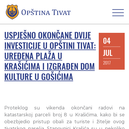
USPJEŠNO OKONČANE DVIJE
04
INVESTICIJE U OPŠTINI TIVAT:
JUL
UREĐENA PLAŽA U
2017
KRAŠIĆIMA I IZGRAĐEN DOM
KULTURE U GOŠIĆIMA
Proteklog su vikenda okončani radovi na
katastarskoj parceli broj 8 u Krašićima, kako bi se
obezbjedio pristup obali za turiste i žitelje ovog
tivatskog naselja. Stanovnici Krašića su u nekoliko