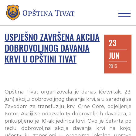
USPJEŠNO ZAVRŠENA AKCIJA
23
DOBROVOLJNOG DAVANJA
JUN
KRVI U OPŠTINI TIVAT
2016
Opština Tivat organizovala je danas (četvrtak, 23.
jun) akciju dobrovoljnog davanja krvi, a u saradnji sa
Zavodom za transfuziju krvi Crne Gore, odjeljenje
Kotor. Akciji se odazvalo 15 dobrovoljnih davalaca, a
prikupljeno je 10-ak jedinica krvi. Ovo je četvrta po
redu dobrovoljna akcija davanja krvi na kojoj
učestvuju zaposleni u organima lokalne uprave