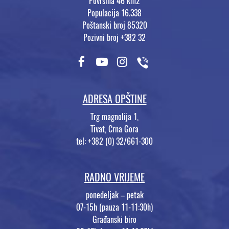
Površina 46 km2
Populacija 16.338
Poštanski broj 85320
Pozivni broj +382 32
ADRESA OPŠTINE
Trg magnolija 1,
Tivat, Crna Gora
tel: +382 (0) 32/661-300
RADNO VRIJEME
ponedeljak – petak
07-15h (pauza 11-11:30h)
Građanski biro