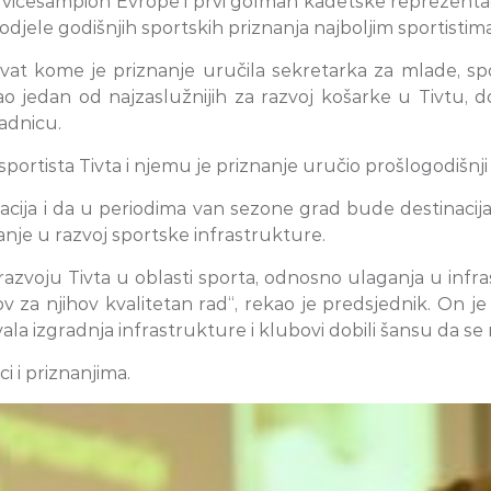
lica, vicešampion Evrope i prvi golman kadetske reprezen
djele godišnjih sportskih priznanja najboljim sportistima
vat kome je priznanje uručila sekretarka za mlade, spo
o jedan od najzaslužnijih za razvoj košarke u Tivtu, do
adnicu.
 sportista Tivta i njemu je priznanje uručio prošlogodišnji 
ija i da u periodima van sezone grad bude destinacija 
nje u razvoj sportske infrastrukture.
razvoju Tivta u oblasti sporta, odnosno ulaganja u infr
v za njihov kvalitetan rad“, rekao je predsjednik. On j
la izgradnja infrastrukture i klubovi dobili šansu da se
i i priznanjima.