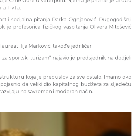
tacije Crne Gore u vaterpolu. Njemu je priznanje uručio
 u Tivtu.
rt i socijalna pitanja Darka Ognjanović. Dugogodišnji
k je profesorica fizičkog vaspitanja Olivera Mitošević
laureat Ilija Marković, takođe jedriličar.
za sportski turizam“ najavio je predsjednik na dodjeli
astrukturu koja je preduslov za sve ostalo. Imamo oko
e pojasnio da veliki dio kapitalnog budžeta za sljedeću
 razvijaju na savremen i moderan način.