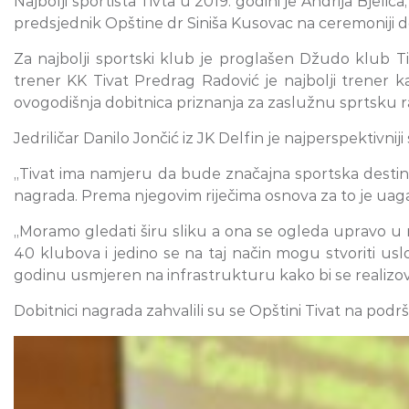
Najbolji sportista Tivta u 2019. godini je Andrija Bje
predsjednik Opštine dr Siniša Kusovac na ceremoniji do
Za najbolji sportski klub je proglašen Džudo klub Ti
trener KK Tivat Predrag Radović je najbolji trener ka
ovogodišnja dobitnica priznanja za zaslužnu sprtsku r
Jedriličar Danilo Jončić iz JK Delfin je najperspektivniji
„Tivat ima namjeru da bude značajna sportska destinac
nagrada. Prema njegovim riječima osnova za to je uaga
„Moramo gledati širu sliku a ona se ogleda upravo u 
40 klubova i jedino se na taj način mogu stvoriti uslo
godinu usmjeren na infrastrukturu kako bi se realizova
Dobitnici nagrada zahvalili su se Opštini Tivat na podršc