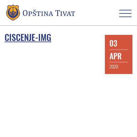
CISCENJE-IMG
03
APR
2020