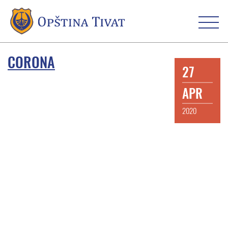
CORONA
27
APR
2020