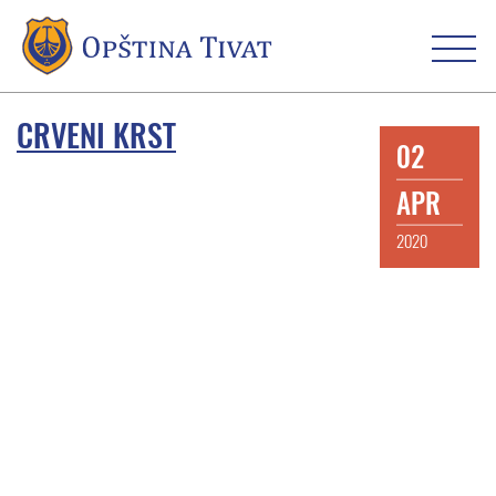
CRVENI KRST
02
APR
2020