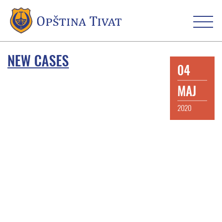
NEW CASES
04
MAJ
2020