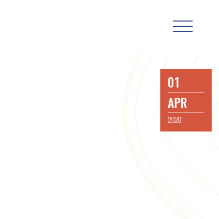
01
APR
2020