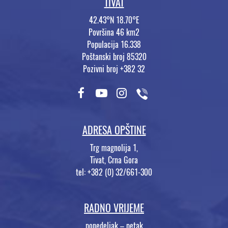
TIVAT
42.43°N 18.70°E
Površina 46 km2
Populacija 16.338
Poštanski broj 85320
Pozivni broj +382 32
ADRESA OPŠTINE
Trg magnolija 1,
Tivat, Crna Gora
tel: +382 (0) 32/661-300
RADNO VRIJEME
ponedeljak – petak