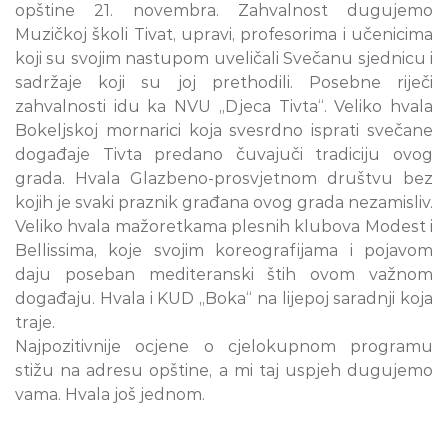
opštine 21. novembra. Zahvalnost dugujemo
Muzičkoj školi Tivat, upravi, profesorima i učenicima
koji su svojim nastupom uveličali Svečanu sjednicu i
sadržaje koji su joj prethodili. Posebne riječi
zahvalnosti idu ka NVU „Djeca Tivta“. Veliko hvala
Bokeljskoj mornarici koja svesrdno isprati svečane
događaje Tivta predano čuvajuči tradiciju ovog
grada. Hvala Glazbeno-prosvjetnom društvu bez
kojih je svaki praznik građana ovog grada nezamisliv.
Veliko hvala mažoretkama plesnih klubova Modest i
Bellissima, koje svojim koreografijama i pojavom
daju poseban mediteranski štih ovom važnom
događaju. Hvala i KUD „Boka“ na lijepoj saradnji koja
traje.
Najpozitivnije ocjene o cjelokupnom programu
stižu na adresu opštine, a mi taj uspjeh dugujemo
vama. Hvala još jednom.