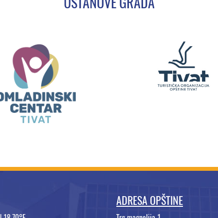
USTANOVE GRADA
ADRESA OPŠTINE
N 18.70°E
Trg magnolija 1,