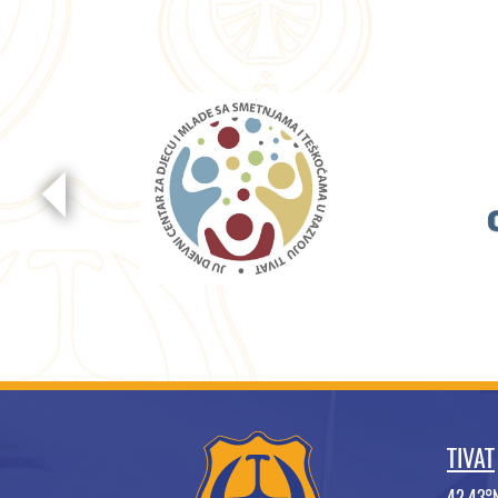
TIVAT
42.43°