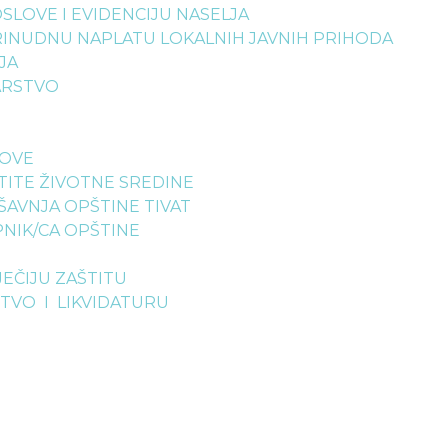
OSLOVE I EVIDENCIJU NASELJA
 PRINUDNU NAPLATU LOKALNIH JAVNIH PRIHODA
JA
NARSTVO
LOVE
ŠTITE ŽIVOTNE SREDINE
ŠAVNJA OPŠTINE TIVAT
PNIK/CA OPŠTINE
JEČIJU ZAŠTITU
TVO I LIKVIDATURU