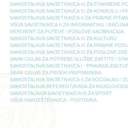
SAMOSTALNI/A SAVJETNIK/CA III ZA STAMBENE P
SAMOSTALNI/A SAVJETNIK/CA III ZA KONROLU I
SAMOSTALNI/A SAVJETNIK/CA II ZA PRAVNE PITAN
VIŠI/A SAVJETNIK/CA II ZA INFORMATIKU I RAČU
REFERENT ZA PUTEVE I POSLOVE SAOBRAĆAJA
SAMOSTALNI/A SAVJETNIK/CA III ZA KULTURU
SAMOSTALNI/A SAVJETNIK/CA III ZA PRAVNE POS
SAMOSTALNI/A SAVJETNIK/CA III ZA POSLOVE ZA
JAVNI OGLAS ZA POTREBE SLUŽBE ZAŠTITE I SPA
SAMOSTALNI/A SAVJETNIK/CA I - PRAVNI/A ZASTU
JAVNI OGLAS ZA PRIJEM PRIPRAVNIKA
SAMOSTALNI/A SAVJETNIK/CA II ZA SOCIJALNU I D
SAMOSTALNI/A REFERENT/KINJA ZA KNJIGOVODS
SAMOSTALNII/A SAVJETNIK/CA III ZA SPORT
VIŠI/A NAMJEŠTENIK/CA - PORTIR/KA