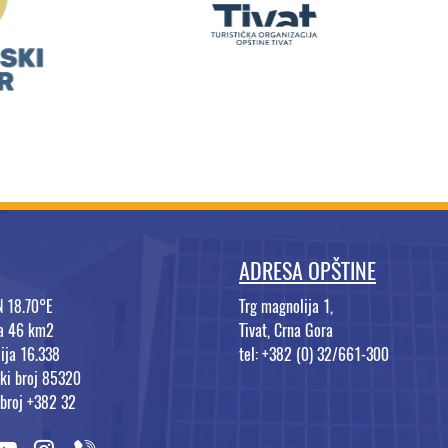
ADRESA OPŠTINE
N 18.70°E
Trg magnolija 1,
na 46 km2
Tivat, Crna Gora
ija 16.338
tel: +382 (0) 32/661-300
ki broj 85320
 broj +382 32