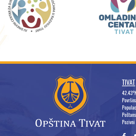
TIVAT
42.43°
Površi
Populac
Poštans
Pozivni