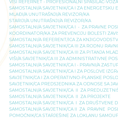
VIŠI REFERNET - PROFESIONALNI SPASILAC-VOZ
SAMOSTALNI/A SAVJETNIK/CA I ZA ENERGETSKU 
MLAĐI/A UNUTRAŠNJI/A REVIZOR/KA
STARIJI/A UNUTRAŠNJI/A REVIZOR/KA
SAMOSTALNI/A SAVJETNIK/CA I - ZA PRAVNE PO
KOORDINATOR/KA ZA PREVENCIJU BOLESTI ZAVI
SAMOSTALNI/A REFERENT/ICA ZA KNJIGOVODSTV
SAMOSTALNI/A SAVJETNIK/CA III ZA RODNU RAV
SAMOSTALNI/A SAVJETNIK/CA III ZA PITANJA MLA
VIŠI/A SAVJETNIK/CA III ZA ADMINISTRATIVNE PO
SAMOSTALNI/A SAVJETNIK/CA I - PRAVNI/A ZASTUP
SAMOSTALNI/A SAVJETNIK/CA I ZA POSLOVE IZG
SAVJETNIK/CA I ZA OPERATIVNO-PLANSKE POSLO
SAVJETNIK/CA PREDSJEDNIKA ZA ODNOSE SA J
SAMOSTALNI/A SAVJETNIK/CA II ZA PREDUZETNI
SAMOSTALNI/A SAVJETNIK/CA II ZA PROJEKTE
SAMOSTALNI/A SAVJETNIK/CA I ZA DRUŠTVENE 
SAMOSTALNI/A SAVJETNIK/CA II ZA PRAVNE PO
POMOĆNIK/CA STARJEŠINE ZA LOKLANU SAMOU