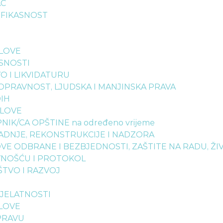
AČ
EFIKASNOST
SLOVE
SNOSTI
O I LIKVIDATURU
NOPRAVNOST, LJUDSKA I MANJINSKA PRAVA
DIH
SLOVE
NIK/CA OPŠTINE na određeno vrijeme
RADNJE, REKONSTRUKCIJE I NADZORA
VE ODBRANE I BEZBJEDNOSTI, ZAŠTITE NA RADU, ŽI
AVNOŠĆU I PROTOKOL
ŠTVO I RAZVOJ
DJELATNOSTI
SLOVE
PRAVU