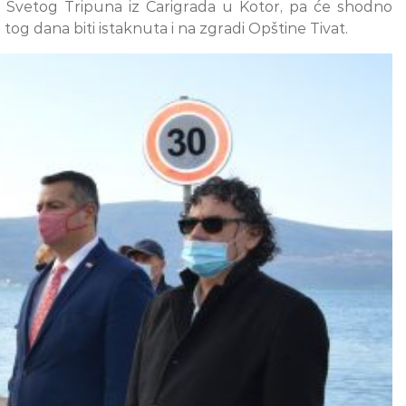
a Svetog Tripuna iz Carigrada u Kotor, pa će shodno
 dana biti istaknuta i na zgradi Opštine Tivat.