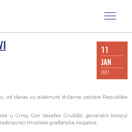
VI
11
JAN
2021
vtu, od danas su istaknute državne zastave Republike
ske u Crnoj Gori Veselko Grubišić, generalni konzul
edstavnici Hrvatske građanske inicijative.