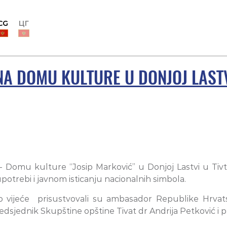
CG
ЦГ
NA DOMU KULTURE U DONJOJ LAST
- Domu kulture “Josip Marković” u Donjoj Lastvi u Ti
otrebi i javnom isticanju nacionalnih simbola.
o vijeće prisustvovali su ambasador Republike Hrvat
sjednik Skupštine opštine Tivat dr Andrija Petković i pr