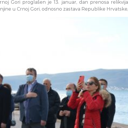
oj Gori proglašen je 13. januar, dan prenosa relikvij
e u Crnoj Gori, odnosno zastava Republike Hrvatske, tog