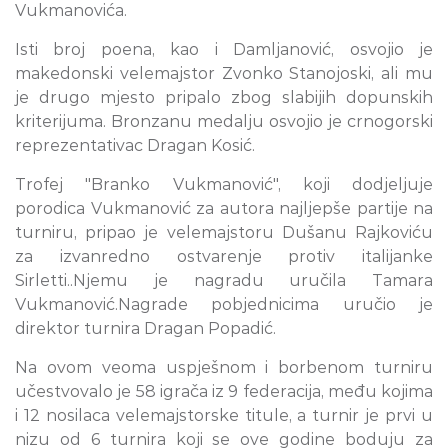
Vukmanovića.
Isti broj poena, kao i Damljanović, osvojio je
makedonski velemajstor Zvonko Stanojoski, ali mu
je drugo mjesto pripalo zbog slabijih dopunskih
kriterijuma. Bronzanu medalju osvojio je crnogorski
reprezentativac Dragan Kosić.
Trofej "Branko Vukmanović", koji dodjeljuje
porodica Vukmanović za autora najljepše partije na
turniru, pripao je velemajstoru Dušanu Rajkoviću
za izvanredno ostvarenje protiv italijanke
Sirletti..Njemu je nagradu uručila Tamara
Vukmanović.Nagrade pobjednicima uručio je
direktor turnira Dragan Popadić.
Na ovom veoma uspješnom i borbenom turniru
učestvovalo je 58 igrača iz 9 federacija, među kojima
i 12 nosilaca velemajstorske titule, a turnir je prvi u
nizu od 6 turnira koji se ove godine boduju za