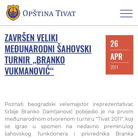
ZAVRŠEN VELIKI
26
MEĐUNARODNI ŠAHOVSKI
APR
TURNIR „BRANKO
2011
VUKMANOVIĆ“
Poznati beogradski velemajstor ireprezentativac
Srbije Branko Damljanović pobijedio je na prvom
međunarodnom otvorenom turniru "Tivat 2011", koji
se igrao u spomen na nedavno preminulog
šahovskog fu
nkcionera i privrednika Branka