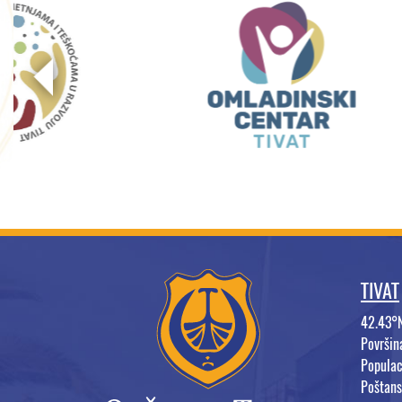
TIVAT
42.43°
Površi
Populac
Poštans