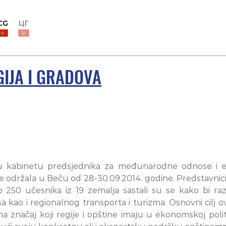
CG
ЦГ
GIJA I GRADOVA
k u kabinetu predsjednika za međunarodne odnose i e
e održala u Beču od 28-30.09.2014. godine.
Predstavnici 
o 250 učesnika iz 19 zemalja sastali su se kako bi raz
o i regionalnog transporta i turizma. Osnovni cilj ovog
 značaj koji regije i opštine imaju u ekonomskoj politi