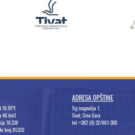
ADRESA OPŠTINE
N 18.70°E
Trg magnolija 1,
na 46 km2
Tivat, Crna Gora
ija 16.338
tel: +382 (0) 32/661-300
ki broj 85320