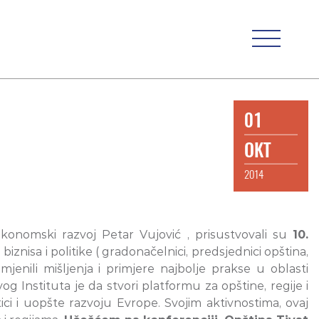
01
OKT
2014
konomski razvoj Petar Vujović , prisustvovali su
10.
biznisa i politike ( gradonačelnici, predsjednici opština,
mjenili mišljenja i primjere najbolje prakse u oblasti
 Instituta je da stvori platformu za opštine, regije i
ci i uopšte razvoju Evrope. Svojim aktivnostima, ovaj