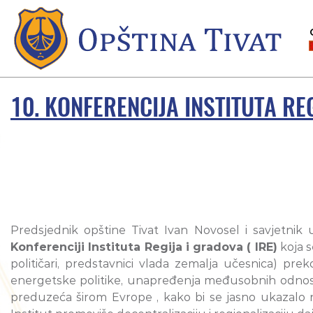
10. KONFERENCIJA INSTITUTA RE
Predsjednik opštine Tivat Ivan Novosel i savjetni
Konferenciji Instituta Regija i gradova ( IRE)
koja s
političari, predstavnici vlada zemalja učesnica) prek
energetske politike, unapređenja međusobnih odnosa ka
preduzeća širom Evrope , kako bi se jasno ukazalo na