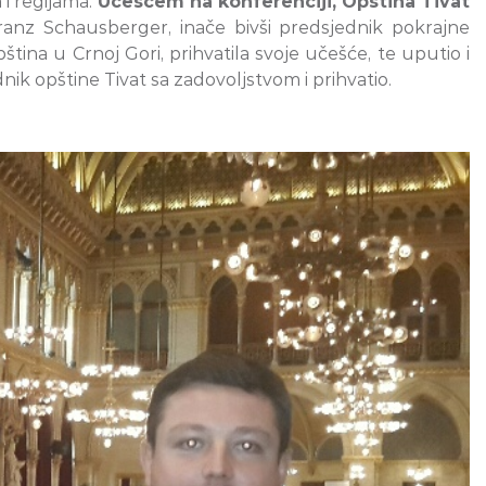
i regijama.
Učešćem na konferenciji, Opština Tivat
ranz Schausberger, inače bivši predsjednik pokrajne
ština u Crnoj Gori, prihvatila svoje učešće, te uputio i
k opštine Tivat sa zadovoljstvom i prihvatio.