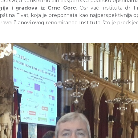
ajući svoju konkretnu ali i ekspertsku podršku opštinama 
egija i gradova iz Crne Gore.
Osnivač Instituta dr. F
pština Tivat, koja je prepoznata kao najperspektivnija op
i članovi ovog renomiranog Instituta, što je predsjedni