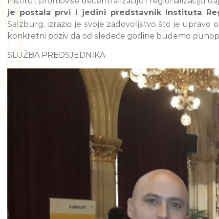
Institut promoviše decentralizaciju i regionalizaciju d
je postala prvi i jedini predstavnik Instituta R
Salzburg, izrazio je svoje zadovoljstvo što je upravo o
konkretni poziv da od sledeće godine budemo punopravn
SLUŽBA PREDSJEDNIKA