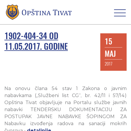
1902-404-34 OD
15
11.05.2017. GODINE
MAJ
2017
Na onovu člana 54 stav 1 Zakona o javnim
nabavkama („Službeni list CG“, br. 42/11 i 57/14)
Opština Tivat objavljuje na Portalu službe javnih
nabavki TENDERSKU DOKUMENTACIJU ZA
POSTUPAK JAVNE NABAVKE ŠOPINGOM ZA
Nabavku izvođenja radova na sanaciji mokrih
čvorova -
detaljnije