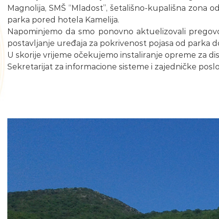
Magnolija, SMŠ “Mladost”, šetališno-kupališna zona o
parka pored hotela Kamelija.
Napominjemo da smo ponovno aktuelizovali pregovore 
postavljanje uređaja za pokrivenost pojasa od parka do
U skorije vrijeme očekujemo instaliranje opreme za di
Sekretarijat za informacione sisteme i zajedničke posl