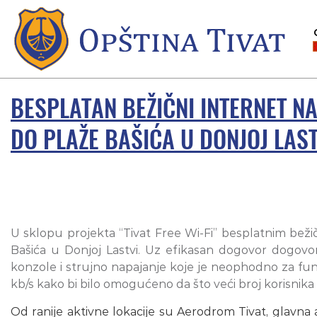
BESPLATAN BEŽIČNI INTERNET N
DO PLAŽE BAŠIĆA U DONJOJ LAST
U sklopu projekta “Tivat Free Wi-Fi” besplatnim bež
Bašića u Donjoj Lastvi. Uz efikasan dogovor dogovo
konzole i strujno napajanje koje je neophodno za fun
kb/s kako bi bilo omogućeno da što veći broj korisnik
Od ranije aktivne lokacije su Aerodrom Tivat, glavna