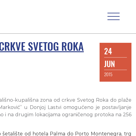
D CRKVE SVETOG ROKA
24
JUN
2015
tališno-kupališna zona od crkve Svetog Roka do plaže
Marković” u Donjoj Lastvi omogućeno je postavljanje
kao i na drugim lokacijama ograničenog protoka na 256
ko šetalište od hotela Palma do Porto Montenegra, trg