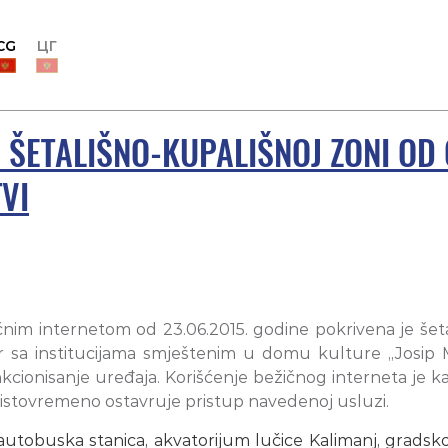
CG
ЦГ
A ŠETALIŠNO-KUPALIŠNOJ ZONI O
VI
ičnim internetom od 23.06.2015. godine pokrivena je še
r sa institucijama smještenim u domu kulture „Josip 
kcionisanje uređaja. Korišćenje bežičnog interneta je 
a istovremeno ostavruje pristup navedenoj usluzi.
 autobuska stanica, akvatorijum lučice Kalimanj, grads