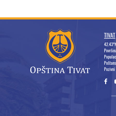
TIVAT
42.43°
Površi
Populac
Poštans
Pozivni