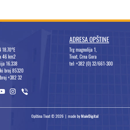
ADRESA OPŠTINE
N 18.70°E
Trg magnolija 1,
na 46 km2
Tivat, Crna Gora
ija 16.338
tel: +382 (0) 32/661-300
ki broj 85320
 broj +382 32
Opština Tivat © 2026 | made by
MaivDigital