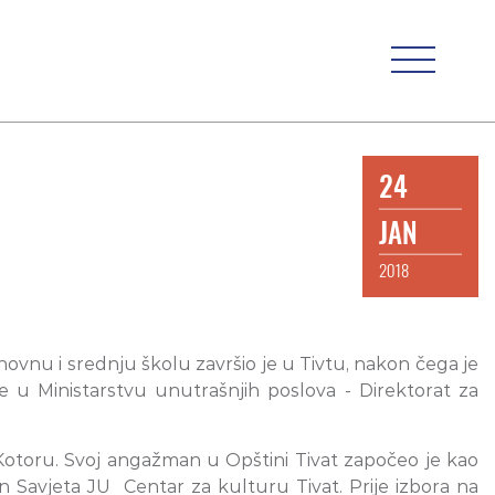
24
JAN
2018
novnu i srednju školu završio je u Tivtu, nakon čega je
e u Ministarstvu unutrašnjih poslova - Direktorat za
 u Kotoru. Svoj angažman u Opštini Tivat započeo je kao
n Savjeta JU Centar za kulturu Tivat. Prije izbora na