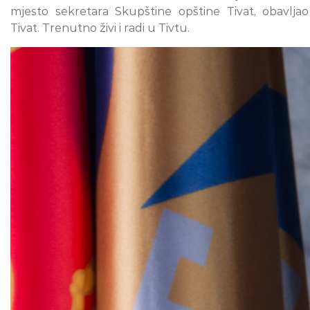
mjesto sekretara Skupštine opštine Tivat, obavlja
Tivat. Trenutno živi i radi u Tivtu.