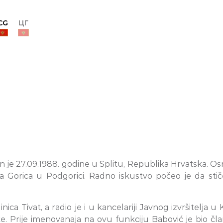
CG
ЦГ
 je 27.09.1988. godine u Splitu, Republika Hrvatska. Os
 Gorica u Podgorici. Radno iskustvo počeo je da stič
ica Tivat, a radio je i u kancelariji Javnog izvršitelja
. Prije imenovanaja na ovu funkciju Babović je bio čla